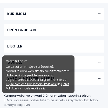
KURUMSAL
ÜRÜN GRUPLARI
BİLGİLER
Çerez Kullanımı
GÜNCEL
Çerez Kullanımı Çerezler (cookie),
modalife.com web sitesini ve hizmetlerimizi
daha etkin bir şekilde sunmamızı
YARDIM + DESTEK MERKEZİ
sağlamaktadır. Detaylı bilgi için
Gizlilik ve
Kişisel Verilerin Korunması Politikası
ile
Çerez
Politikasını
inceleyebilirsiniz.
Kampanyalar ve en yeni ürünlerimizden haberiniz olsun,
E-Mail adresinizi haber listemize ücretsiz kaydedin, bizi takip
etmeye başlayın.