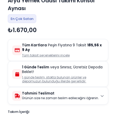
Arya Yemek Odası Takımı Konsol
Aynası
En Çok Satan
₺1.670,00
Tüm Kartlara
Peşin Fiyatına 9 Taksit
185,56
x
9 Ay
Tüm taksit seçeneklerini incele
1 Günde Teslim
veya Sınırsız, Ücretsiz Depoda
Beklet!
1 günde teslim, stokta bulunan ürünler ve
depomuzun bulunduğu illerde geçerlidir.
Tahmini Teslimat
Ürünün size ne zaman teslim edileceğini öğrenin.
Takım İçeriği