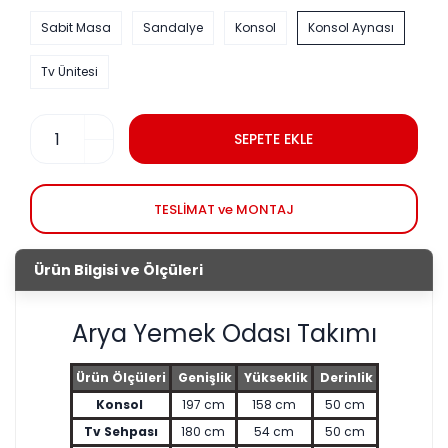
Sabit Masa
Sandalye
Konsol
Konsol Aynası
Tv Ünitesi
SEPETE EKLE
TESLİMAT ve MONTAJ
Ürün Bilgisi ve Ölçüleri
Arya Yemek Odası Takımı
Ürün Ölçüleri
Genişlik
Yükseklik
Derinlik
Konsol
197 cm
158 cm
50 cm
Tv Sehpası
180 cm
54 cm
50 cm