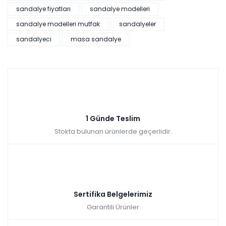
sandalye fiyatları
sandalye modelleri
sandalye modelleri mutfak
sandalyeler
sandalyeci
masa sandalye
1 Günde Teslim
Stokta bulunan ürünlerde geçerlidir.
Sertifika Belgelerimiz
Garantili Ürünler