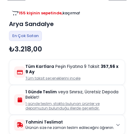
Tv
Duvar Rafı
Puf Modelleri
Genç Odası
Üniteleri/Sehpaları
155 kişinin sepetinde,
kaçırma!
Baza
Köşe Rafı
Arya Sandalye
Orta Sehpa
Çalışma Masası
Tablo
Zigon Sehpa
En Çok Satan
Duvar Rafı
₺3.218,00
Orta Puflar
Kitaplık
Oturma Odası
Oyun ve Aktivite
Puf Modelleri
Tüm Kartlara
Peşin Fiyatına 9 Taksit
357,56
x
Masa Setleri
9 Ay
Tüm taksit seçeneklerini incele
1 Günde Teslim
veya Sınırsız, Ücretsiz Depoda
Beklet!
1 günde teslim, stokta bulunan ürünler ve
depomuzun bulunduğu illerde geçerlidir.
Tahmini Teslimat
Ürünün size ne zaman teslim edileceğini öğrenin.