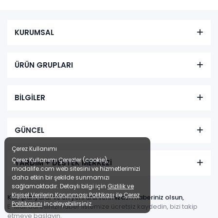
KURUMSAL
ÜRÜN GRUPLARI
BİLGİLER
GÜNCEL
Çerez Kullanımı
Çerez Kullanımı Çerezler (cookie),
YARDIM + DESTEK MERKEZİ
modalife.com web sitesini ve hizmetlerimizi
daha etkin bir şekilde sunmamızı
sağlamaktadır. Detaylı bilgi için
Gizlilik ve
Kişisel Verilerin Korunması Politikası
ile
Çerez
Kampanyalar ve en yeni ürünlerimizden haberiniz olsun,
Politikasını
inceleyebilirsiniz.
E-Mail adresinizi haber listemize ücretsiz kaydedin, bizi takip
etmeye başlayın.