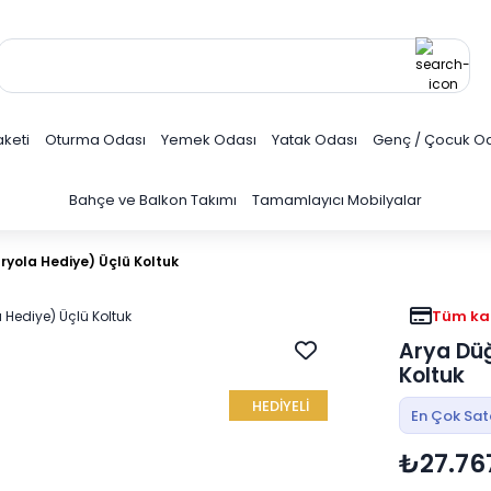
keti
Oturma Odası
Yemek Odası
Yatak Odası
Genç / Çocuk O
Bahçe ve Balkon Takımı
Tamamlayıcı Mobilyalar
ryola Hediye) Üçlü Koltuk
Tüm kar
Arya Düğ
Koltuk
HEDİYELİ
En Çok Sa
₺27.76