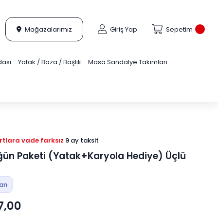
Mağazalarımız
Giriş Yap
Sepetim
dası
Yatak / Baza / Başlık
Masa Sandalye Takımları
tlara vade farksız
9 ay taksit
ün Paketi (Yatak+Karyola Hediye) Üçlü
tan
7,00