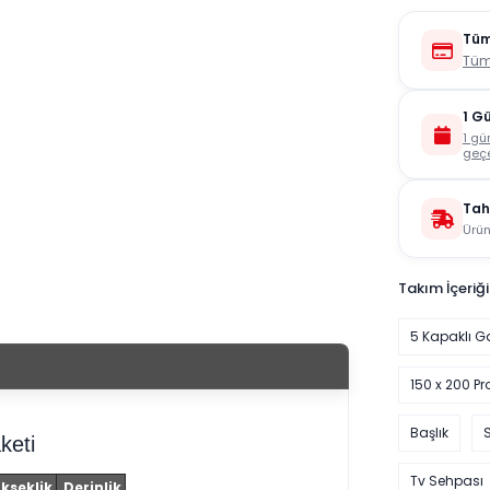
Tüm
Tüm
1 G
1 gü
geçe
Tah
Ürün
Takım İçeriği
5 Kapaklı G
150 x 200 Pr
Başlık
keti
Tv Sehpası
kseklik
Derinlik