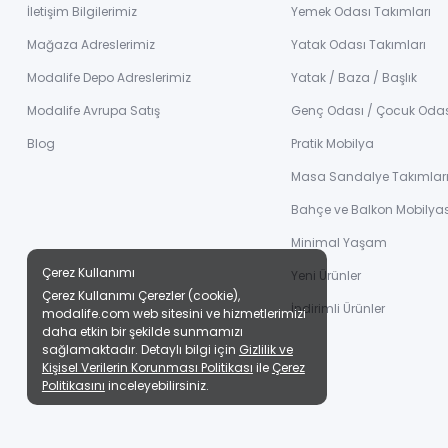
İletişim Bilgilerimiz
Yemek Odası Takımları
Mağaza Adreslerimiz
Yatak Odası Takımları
Modalife Depo Adreslerimiz
Yatak / Baza / Başlık
Modalife Avrupa Satış
Genç Odası / Çocuk Oda
Blog
Pratik Mobilya
Masa Sandalye Takımlar
Bahçe ve Balkon Mobilyas
Minimal Yaşam
Çerez Kullanımı
Yeni Ürünler
Çerez Kullanımı Çerezler (cookie),
İndirimli Ürünler
modalife.com web sitesini ve hizmetlerimizi
daha etkin bir şekilde sunmamızı
sağlamaktadır. Detaylı bilgi için
Gizlilik ve
Kişisel Verilerin Korunması Politikası
ile
Çerez
Politikasını
inceleyebilirsiniz.