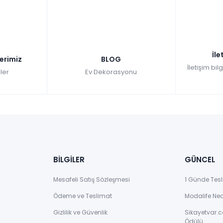
Tüm kartlara vade farksız
9 ay taksit
Se
Hızlı Teslimat
Hı
₺188.307,00
İle
₺
lerimiz
BLOG
İletişim bil
ler
Ev Dekorasyonu
BİLGİLER
GÜNCEL
Mesafeli Satış Sözleşmesi
1 Günde Tesl
Ödeme ve Teslimat
Modalife Ne
Gizlilik ve Güvenlik
Sikayetvar.c
Ödülü