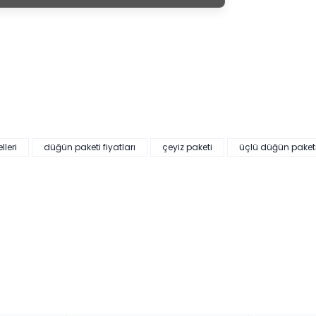
leri
düğün paketi fiyatları
çeyiz paketi
üçlü düğün paket
HEDİYELİ
20.923,00 ₺'den başlayan taksitlerle!
Mi
Hürrem Düğün Paketi (Yatak+Karyola Hediye)
Ren
Renkler yükleniyor…