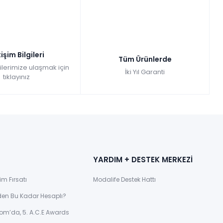
Tüm kartlara vade farksız
9 ay taksit
pette: 179.973,00₺
Kazancınız: 19.997,00₺
zlı Teslimat
tişim Bilgileri
199.970,00
Tüm Ürünlerde
gilerimize ulaşmak için
İki Yıl Garanti
tıklayınız
YARDIM + DESTEK MERKEZİ
im Fırsatı
Modalife Destek Hattı
den Bu Kadar Hesaplı?
om’da, 5. A.C.E Awards