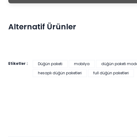
Alternatif Ürünler
Etiketler :
Düğün paketi
mobilya
düğün paketi model
hesaplı düğün paketleri
full düğün paketleri
HEDİYELİ
21.749,33 ₺'den başlayan taksitlerle!
Veyron Düğün Paketi (Yatak+Karyola Hediye)
Renkler yükleniyor…