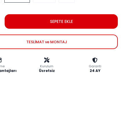
SEPETE EKLE
TESLİMAT ve MONTAJ
me
Kurulum
Garanti
antajları
Ücretsiz
24 AY