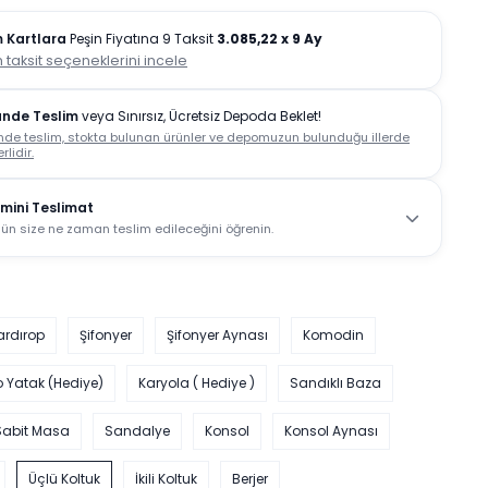
 Kartlara
Peşin Fiyatına 9 Taksit
3.085,22
x 9 Ay
 taksit seçeneklerini incele
ünde Teslim
veya Sınırsız, Ücretsiz Depoda Beklet!
nde teslim, stokta bulunan ürünler ve depomuzun bulunduğu illerde
rlidir.
mini Teslimat
ün size ne zaman teslim edileceğini öğrenin.
ardırop
Şifonyer
Şifonyer Aynası
Komodin
o Yatak (Hediye)
Karyola ( Hediye )
Sandıklı Baza
Sabit Masa
Sandalye
Konsol
Konsol Aynası
Üçlü Koltuk
İkili Koltuk
Berjer