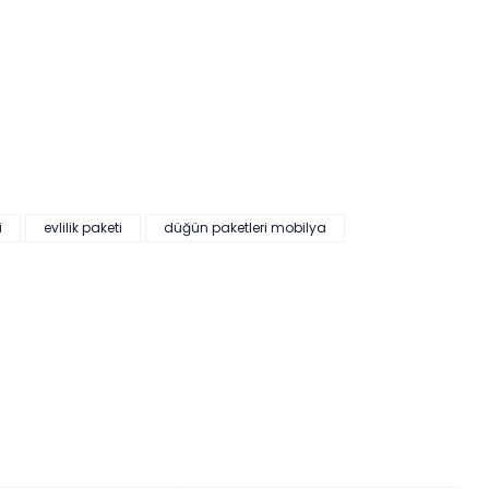
i
evlilik paketi
düğün paketleri mobilya
HEDİYELİ
19.997,00 ₺'den başlayan taksitlerle!
lano Düğün Paketi (Yatak+Karyola Hediye)
kler yükleniyor…