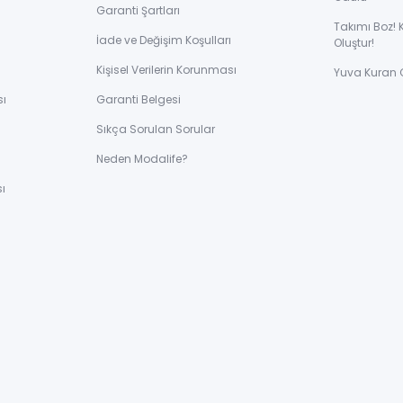
Garanti Şartları
Takımı Boz! 
İade ve Değişim Koşulları
Oluştur!
Kişisel Verilerin Korunması
Yuva Kuran 
sı
Garanti Belgesi
Sıkça Sorulan Sorular
ı
Neden Modalife?
ı