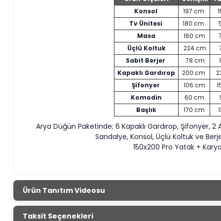
Konsol
197 cm
1
Tv Ünitesi
180 cm
Masa
160 cm
Üçlü Koltuk
224 cm
Sabit Berjer
78 cm
Kapaklı Gardırop
200 cm
2
Şifonyer
106 cm
1
Komodin
60 cm
Başlık
170 cm
Arya Düğün Paketinde; 6 Kapaklı Gardırop, Şifonyer, 2 
Sandalye, Konsol, Üçlü Koltuk ve Berj
150x200 Pro Yatak + Kary
Ürün Tanıtım Videosu
Taksit Seçenekleri