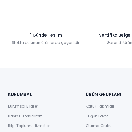
Tüm kartlara vade farksız
9 ay taksit
Kazancınız: 34.226,00₺
Hızlı Teslimat
₺195.744,00
229.970,00 TL
1 Günde Teslim
Sertifika Belge
Stokta bulunan ürünlerde geçerlidir.
Garantili Ürün
KURUMSAL
ÜRÜN GRUPLARI
Kurumsal Bilgiler
Koltuk Takımları
Basın Bültenlerimiz
Düğün Paketi
Bilgi Toplumu Hizmetleri
Oturma Grubu