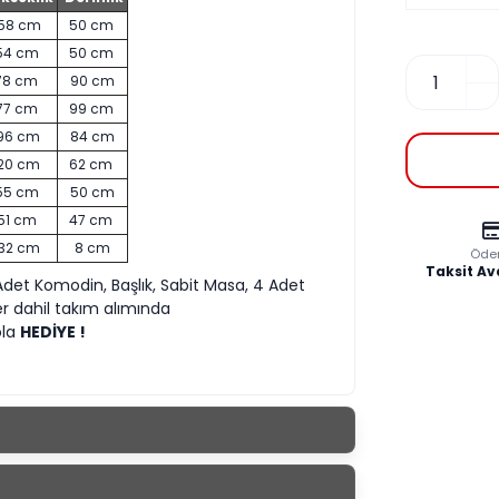
58 cm
50 cm
54 cm
50 cm
78 cm
90 cm
77 cm
99 cm
96 cm
84 cm
20 cm
62 cm
55 cm
50 cm
51 cm
47 cm
132 cm
8 cm
Öde
Taksit Av
Adet Komodin, Başlık, Sabit Masa, 4 Adet
er dahil takım alımında
ola
HEDİYE !