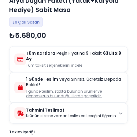
Arya Düğün Paketi (Yatak+Karyola
Hediye) Sabit Masa
En Çok Satan
₺5.680,00
Tüm Kartlara
Peşin Fiyatına 9 Taksit
631,11
x 9
Ay
Tüm taksit seçeneklerini incele
1 Günde Teslim
veya Sınırsız, Ücretsiz Depoda
Beklet!
1 günde teslim, stokta bulunan ürünler ve
depomuzun bulunduğu illerde geçerlidir.
Tahmini Teslimat
Ürünün size ne zaman teslim edileceğini öğrenin.
Takım İçeriği