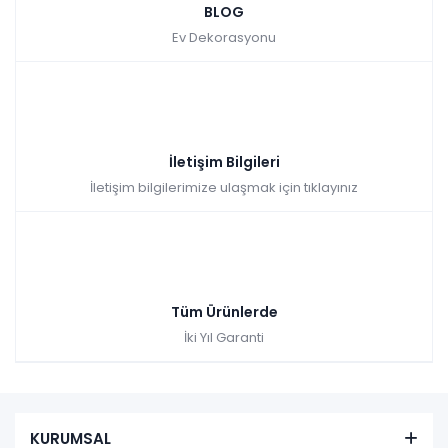
BLOG
Hürrem Düğün Paketi (Yatak+Karyola Hediye)
Ev Dekorasyonu
Renkler yükleniyor…
Tüm kartlara vade farksız
9 ay taksit
Hızlı Teslimat
İletişim Bilgileri
₺188.307,00
İletişim bilgilerimize ulaşmak için tıklayınız
Tüm Ürünlerde
İki Yıl Garanti
HEDİYELİ
KURUMSAL