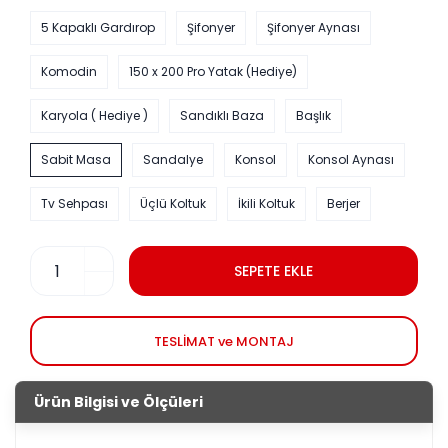
5 Kapaklı Gardırop
Şifonyer
Şifonyer Aynası
Komodin
150 x 200 Pro Yatak (Hediye)
Karyola ( Hediye )
Sandıklı Baza
Başlık
Sabit Masa
Sandalye
Konsol
Konsol Aynası
Tv Sehpası
Üçlü Koltuk
İkili Koltuk
Berjer
SEPETE EKLE
TESLİMAT ve MONTAJ
Ürün Bilgisi ve Ölçüleri