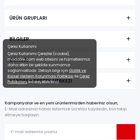
Milano Düğün Paketi (Yatak+Karyola Hediye)
Renkler yükleniyor…
ÜRÜN GRUPLARI
Tüm kartlara vade farksız
9 ay taksit
BİLGİLER
Sepette: 179.973,00₺
Kazancınız: 19.997,00₺
Çerez Kullanımı
Çerez Kullanımı Çerezler (cookie),
Hızlı Teslimat
GÜNCEL
modalife.com web sitesini ve hizmetlerimizi
daha etkin bir şekilde sunmamızı
₺199.970,00
sağlamaktadır. Detaylı bilgi için
Gizlilik ve
Kişisel Verilerin Korunması Politikası
ile
Çerez
YARDIM + DESTEK MERKEZİ
Politikasını
inceleyebilirsiniz.
Kampanyalar ve en yeni ürünlerimizden haberiniz olsun,
E-Mail adresinizi haber listemize ücretsiz kaydedin, bizi takip
etmeye başlayın.