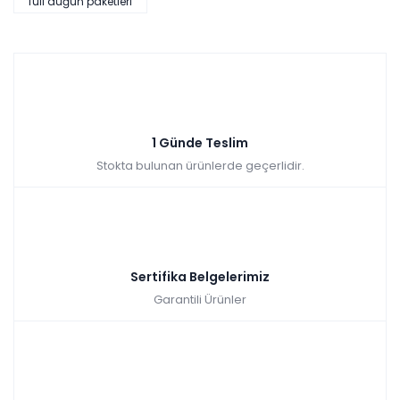
full düğün paketleri
Veyron Düğün Paketi (Yatak+Karyola Hediye)
Renkler yükleniyor…
Tüm kartlara vade farksız
9 ay taksit
Kazancınız: 34.226,00₺
Hızlı Teslimat
1 Günde Teslim
₺195.744,00
Stokta bulunan ürünlerde geçerlidir.
229.970,00 TL
Sertifika Belgelerimiz
Garantili Ürünler
HEDİYELİ