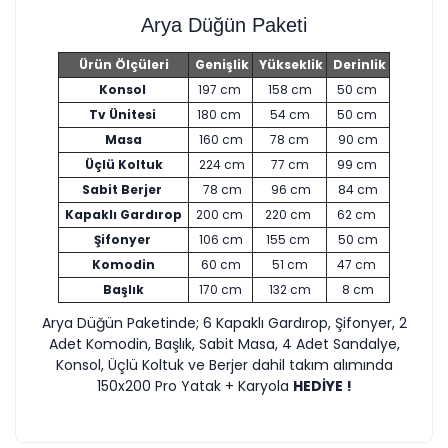
Arya Düğün Paketi
Ürün Ölçüleri
Genişlik
Yükseklik
Derinlik
Konsol
197 cm
158 cm
50 cm
Tv Ünitesi
180 cm
54 cm
50 cm
Masa
160 cm
78 cm
90 cm
Üçlü Koltuk
224 cm
77 cm
99 cm
Sabit Berjer
78 cm
96 cm
84 cm
Kapaklı Gardırop
200 cm
220 cm
62 cm
Şifonyer
106 cm
155 cm
50 cm
Komodin
60 cm
51 cm
47 cm
Başlık
170 cm
132 cm
8 cm
Arya Düğün Paketinde; 6 Kapaklı Gardırop, Şifonyer, 2
Adet Komodin, Başlık, Sabit Masa, 4 Adet Sandalye,
Konsol, Üçlü Koltuk ve Berjer dahil takım alımında
150x200 Pro Yatak + Karyola
HEDİYE !