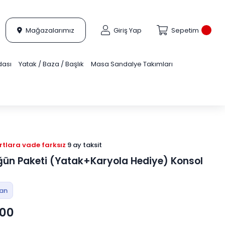
Mağazalarımız
Giriş Yap
Sepetim
dası
Yatak / Baza / Başlık
Masa Sandalye Takımları
tlara vade farksız
9 ay taksit
ün Paketi (Yatak+Karyola Hediye) Konsol
tan
,00