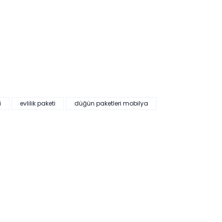
i
evlilik paketi
düğün paketleri mobilya
HEDİYELİ
19.997,00 ₺'den başlayan taksitlerle!
lano Düğün Paketi (Yatak+Karyola Hediye)
kler yükleniyor…