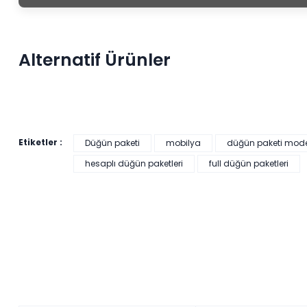
Alternatif Ürünler
Etiketler :
Düğün paketi
mobilya
düğün paketi model
hesaplı düğün paketleri
full düğün paketleri
HEDİYELİ
21.749,33 ₺'den başlayan taksitlerle!
Veyron Düğün Paketi (Yatak+Karyola Hediye)
Renkler yükleniyor…