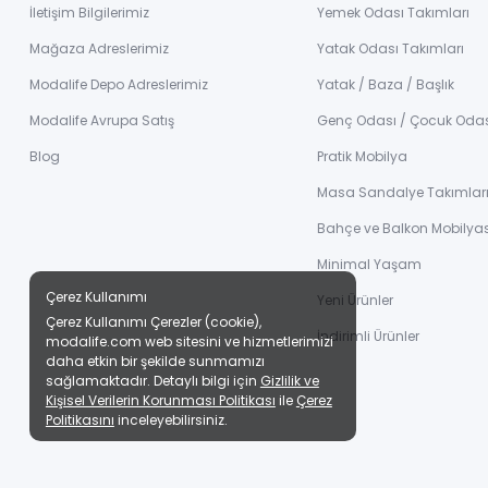
İletişim Bilgilerimiz
Yemek Odası Takımları
Mağaza Adreslerimiz
Yatak Odası Takımları
Modalife Depo Adreslerimiz
Yatak / Baza / Başlık
Modalife Avrupa Satış
Genç Odası / Çocuk Oda
Blog
Pratik Mobilya
Masa Sandalye Takımlar
Bahçe ve Balkon Mobilyas
Minimal Yaşam
Çerez Kullanımı
Yeni Ürünler
Çerez Kullanımı Çerezler (cookie),
İndirimli Ürünler
modalife.com web sitesini ve hizmetlerimizi
daha etkin bir şekilde sunmamızı
sağlamaktadır. Detaylı bilgi için
Gizlilik ve
Kişisel Verilerin Korunması Politikası
ile
Çerez
Politikasını
inceleyebilirsiniz.