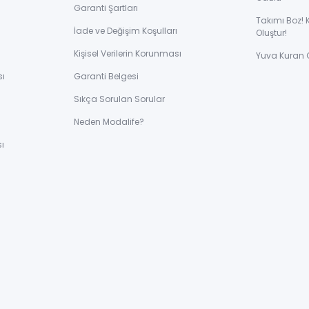
Garanti Şartları
Takımı Boz! 
İade ve Değişim Koşulları
Oluştur!
Kişisel Verilerin Korunması
Yuva Kuran 
sı
Garanti Belgesi
Sıkça Sorulan Sorular
ı
Neden Modalife?
ı