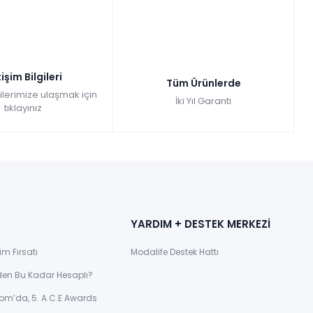
Tüm kartlara vade farksız
9 ay taksit
pette: 179.973,00₺
Kazancınız: 19.997,00₺
zlı Teslimat
tişim Bilgileri
199.970,00
Tüm Ürünlerde
gilerimize ulaşmak için
İki Yıl Garanti
tıklayınız
YARDIM + DESTEK MERKEZİ
im Fırsatı
Modalife Destek Hattı
den Bu Kadar Hesaplı?
om’da, 5. A.C.E Awards