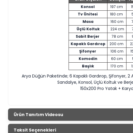
Konsol
197 cm
1
Tv Ünitesi
180 cm
Masa
160 cm
Üçlü Koltuk
224 cm
Sabit Berjer
78 cm
Kapaklı Gardırop
200 cm
2
Şifonyer
106 cm
1
Komodin
60 cm
Başlık
170 cm
Arya Düğün Paketinde; 6 Kapaklı Gardırop, Şifonyer, 2 
Sandalye, Konsol, Üçlü Koltuk ve Berj
150x200 Pro Yatak + Kary
Ürün Tanıtım Videosu
Taksit Seçenekleri