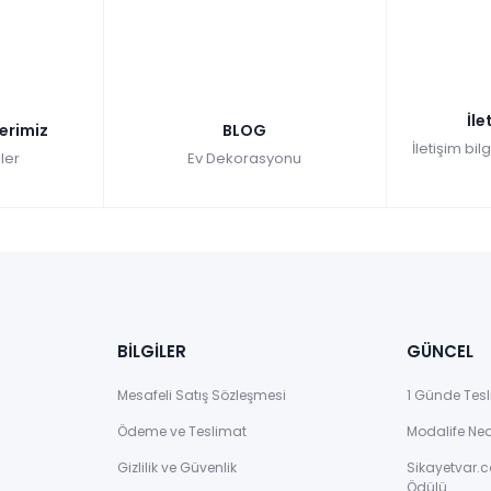
Tüm kartlara vade farksız
9 ay taksit
Se
Hızlı Teslimat
Hı
₺188.307,00
İle
₺
lerimiz
BLOG
İletişim bil
ler
Ev Dekorasyonu
BİLGİLER
GÜNCEL
Mesafeli Satış Sözleşmesi
1 Günde Tesl
Ödeme ve Teslimat
Modalife Ne
Gizlilik ve Güvenlik
Sikayetvar.c
Ödülü