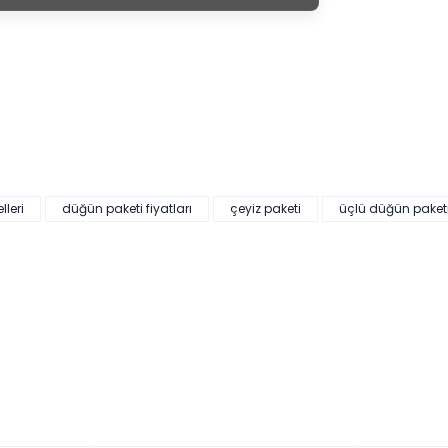
leri
düğün paketi fiyatları
çeyiz paketi
üçlü düğün paket
HEDİYELİ
20.923,00 ₺'den başlayan taksitlerle!
Mi
Hürrem Düğün Paketi (Yatak+Karyola Hediye)
Ren
Renkler yükleniyor…