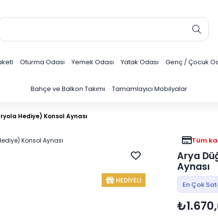
keti
Oturma Odası
Yemek Odası
Yatak Odası
Genç / Çocuk O
Bahçe ve Balkon Takımı
Tamamlayıcı Mobilyalar
ryola Hediye) Konsol Aynası
Tüm kar
Arya Düğ
Aynası
HEDİYELİ
En Çok Sa
₺1.670