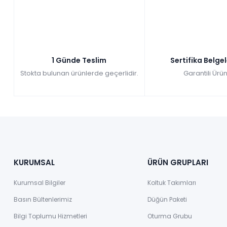
Tüm kartlara vade farksız
9 ay taksit
Kazancınız: 34.226,00₺
Hızlı Teslimat
₺195.744,00
229.970,00 TL
1 Günde Teslim
Sertifika Belge
Stokta bulunan ürünlerde geçerlidir.
Garantili Ürün
KURUMSAL
ÜRÜN GRUPLARI
Kurumsal Bilgiler
Koltuk Takımları
Basın Bültenlerimiz
Düğün Paketi
Bilgi Toplumu Hizmetleri
Oturma Grubu