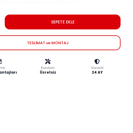
SEPETE EKLE
TESLİMAT ve MONTAJ
me
Kurulum
Garanti
antajları
Ücretsiz
24 AY