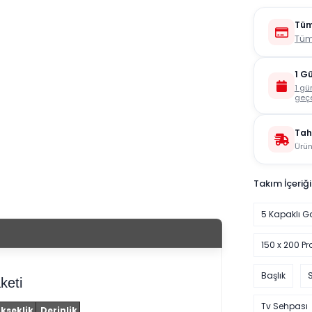
Tüm
Tüm
1 G
1 gü
geçe
Tah
Ürün
Takım İçeriği
5 Kapaklı G
150 x 200 Pr
Başlık
keti
Tv Sehpası
kseklik
Derinlik