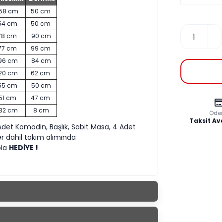
58 cm
50 cm
54 cm
50 cm
78 cm
90 cm
77 cm
99 cm
96 cm
84 cm
20 cm
62 cm
55 cm
50 cm
51 cm
47 cm
132 cm
8 cm
Öde
Taksit Av
Adet Komodin, Başlık, Sabit Masa, 4 Adet
er dahil takım alımında
ola
HEDİYE !