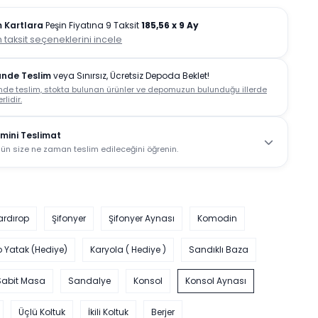
 Kartlara
Peşin Fiyatına 9 Taksit
185,56
x 9 Ay
 taksit seçeneklerini incele
ünde Teslim
veya Sınırsız, Ücretsiz Depoda Beklet!
nde teslim, stokta bulunan ürünler ve depomuzun bulunduğu illerde
rlidir.
mini Teslimat
ün size ne zaman teslim edileceğini öğrenin.
ardırop
Şifonyer
Şifonyer Aynası
Komodin
o Yatak (Hediye)
Karyola ( Hediye )
Sandıklı Baza
Sabit Masa
Sandalye
Konsol
Konsol Aynası
Üçlü Koltuk
İkili Koltuk
Berjer