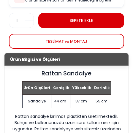
Ürünün size ne zaman teslim edileceğini öğrenin.
SEPETE EKLE
TESLİMAT ve MONTAJ
Ürün Bilgisi ve Ölçüleri
Rattan Sandalye
Ürün Ölçüleri
Genişlik
Yükseklik
Derinlik
Sandalye
44 cm
87 cm
55 cm
Rattan sandalye kırılmaz plastikten üretilmektedir.
Bahçe ve balkonunuzda uzun süre kullanımınız için
uygundur. Rattan sandalyeye web sitemiz üzerinden