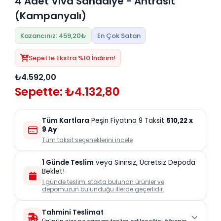
4 Adet Viva Sandalye - Antrasit
(Kampanyalı)
Kazancınız: 459,20₺
En Çok Satan
Sepette Ekstra %10 İndirim!
₺4.592,00
Sepette: ₺4.132,80
Tüm Kartlara
Peşin Fiyatına 9 Taksit
510,22
x
9 Ay
Tüm taksit seçeneklerini incele
1 Günde Teslim
veya Sınırsız, Ücretsiz Depoda
Beklet!
1 günde teslim, stokta bulunan ürünler ve
depomuzun bulunduğu illerde geçerlidir.
Tahmini Teslimat