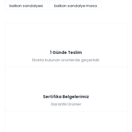
Renkler yükleniyor…
balkon sandalyesi
balkon sandalye masa
Tüm kartlara vade
9 ay
farksız
taksit
Sepette: 6.957,00₺
Kazancınız: 773,00₺
Hızlı Teslimat
1 Günde Teslim
Stokta bulunan ürünlerde geçerlidir.
₺7.730,00
Sertifika Belgelerimiz
Garantili Ürünler
Garden Large Rattan Masa Takımı