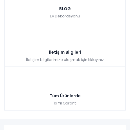
Renkler yükleniyor…
BLOG
Ev Dekorasyonu
Tüm kartlara vade
9 ay
farksız
taksit
Sepette: 11.188,80₺
Kazancınız: 1.243,20₺
Hızlı Teslimat
İletişim Bilgileri
₺12.432,00
İletişim bilgilerimize ulaşmak için tıklayınız
Tüm Ürünlerde
İki Yıl Garanti
Rattan Viva Masa Takımı
Renkler yükleniyor…