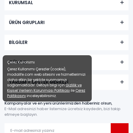
KURUMSAL
Tüm kartlara vade
9 ay
farksız
taksit
Sepette: 6.453,00₺
ÜRÜN GRUPLARI
Kazancınız: 717,00₺
Hızlı Teslimat
₺7.170,00
BİLGİLER
GÜNCEL
Çerez Kullanımı
Çerez Kullanımı Çerezler (cookie),
modalife.com web sitesini ve hizmetlerimizi
daha etkin bir şekilde sunmamızı
YARDIM + DESTEK MERKEZİ
sağlamaktadır. Detaylı bilgi için
Gizlilik ve
Kişisel Verilerin Korunması Politikası
ile
Çerez
Politikasını
inceleyebilirsiniz.
Rattan Masa Takımı
Kampanyalar ve en yeni ürünlerimizden haberiniz olsun,
Renkler yükleniyor…
E-Mail adresinizi haber listemize ücretsiz kaydedin, bizi takip
etmeye başlayın.
Tüm kartlara vade
9 ay
farksız
taksit