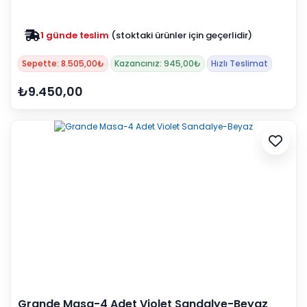
Tv
Duvar Rafı
Puf Modelleri
Genç Odası
Üniteleri/Sehpaları
Baza
1 günde teslim
(stoktaki ürünler için geçerlidir)
Köşe Rafı
Orta Sehpa
Çalışma Masası
Sepette: 8.505,00₺
Kazancınız: 945,00₺
Hızlı Teslimat
Tablo
Zigon Sehpa
Duvar Rafı
₺9.450,00
Orta Puflar
Kitaplık
Oturma Odası
Oyun ve Aktivite
Puf Modelleri
Masa Setleri
Grande Masa-4 Adet Violet Sandalye-Beyaz