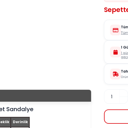
Sepett
Tüm
Tüm
1 G
1 gü
geçe
Tah
Ürün
et Sandalye
eklik
Derinlik