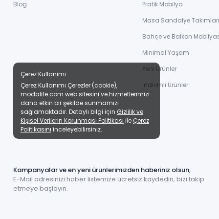
Blog
Pratik Mobilya
Masa Sandalye Takımlar
Bahçe ve Balkon Mobilyas
Minimal Yaşam
Yeni Ürünler
Çerez Kullanımı
İndirimli Ürünler
Çerez Kullanımı Çerezler (cookie),
modalife.com web sitesini ve hizmetlerimizi
daha etkin bir şekilde sunmamızı
sağlamaktadır. Detaylı bilgi için
Gizlilik ve
Kişisel Verilerin Korunması Politikası
ile
Çerez
Politikasını
inceleyebilirsiniz.
Kampanyalar ve en yeni ürünlerimizden haberiniz olsun,
E-Mail adresinizi haber listemize ücretsiz kaydedin, bizi takip
etmeye başlayın.