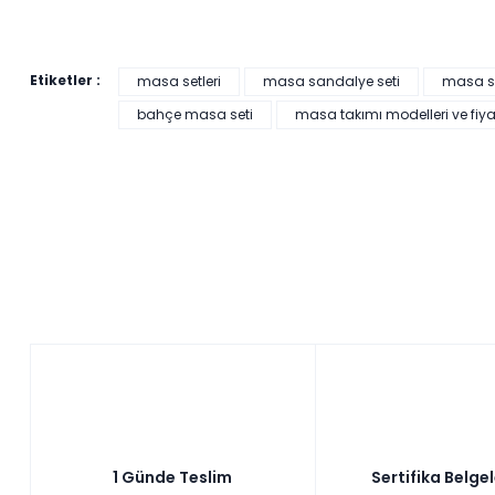
Etiketler :
masa setleri
masa sandalye seti
masa sa
bahçe masa seti
masa takımı modelleri ve fiyat
249,00 ₺'den başlayan taksitlerle!
Pratik Çok Amaçlı Dolap - Beyaz
Tüm kartlara vade
9 ay
farksız
taksit
Sepette: 2.241,00₺
Kazancınız: 249,00₺
Hızlı Teslimat
₺2.490,00
1 Günde Teslim
Sertifika Belge