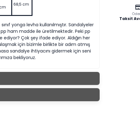
68,5 cm
 cm
Öde
Taksit Av
nıf yonga levha kullanılmıştır. Sandalyeler
z pp ham madde ile üretilmektedir. Peki pp
ediyor? Çok şey ifade ediyor. Aldığın her
laşmak için bizimle birlikte bir adım atmış
a sandalye ihtiyacını gidermek için seni
ımıza bekliyoruz.