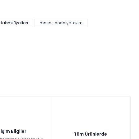
akımı fiyatları
masa sandalye takım
tişim Bilgileri
Tüm Ürünlerde