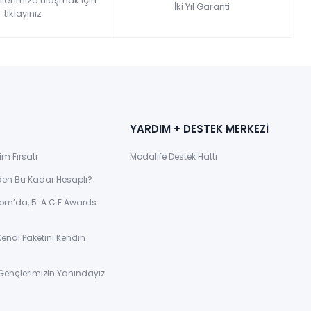
gilerimize ulaşmak için
İki Yıl Garanti
tıklayınız
YARDIM + DESTEK MERKEZİ
im Fırsatı
Modalife Destek Hattı
den Bu Kadar Hesaplı?
om’da, 5. A.C.E Awards
Kendi Paketini Kendin
Gençlerimizin Yanındayız