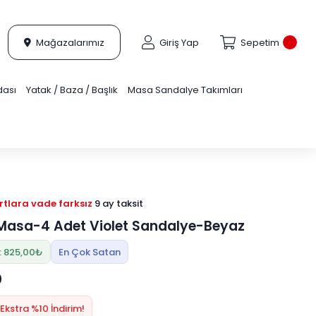
Mağazalarımız
Giriş Yap
Sepetim
dası
Yatak / Baza / Başlık
Masa Sandalye Takımları
tlara vade farksız
9 ay taksit
Masa-4 Adet Violet Sandalye-Beyaz
: 825,00₺
En Çok Satan
0
Ekstra %10 İndirim!