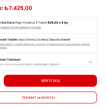
e: ₺7.425,00
 Kartlara
Peşin Fiyatına 9 Taksit
825,00
x 9 Ay
 taksit seçeneklerini incele
ünde Teslim
veya Sınırsız, Ücretsiz Depoda Beklet!
nde teslim, stokta bulunan ürünler ve depomuzun bulunduğu illerde
rlidir.
mini Teslimat
ün size ne zaman teslim edileceğini öğrenin.
SEPETE EKLE
TESLİMAT ve MONTAJ