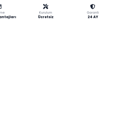
me
Kurulum
Garanti
antajları
Ücretsiz
24 AY