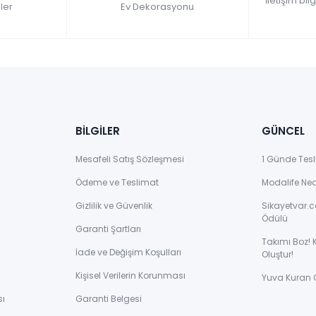
İletişim bil
ler
Ev Dekorasyonu
BİLGİLER
GÜNCEL
Mesafeli Satış Sözleşmesi
1 Günde Tesl
Ödeme ve Teslimat
Modalife Ne
Gizlilik ve Güvenlik
Sikayetvar.c
Ödülü
Garanti Şartları
Takımı Boz! 
İade ve Değişim Koşulları
Oluştur!
Kişisel Verilerin Korunması
Yuva Kuran 
sı
Garanti Belgesi