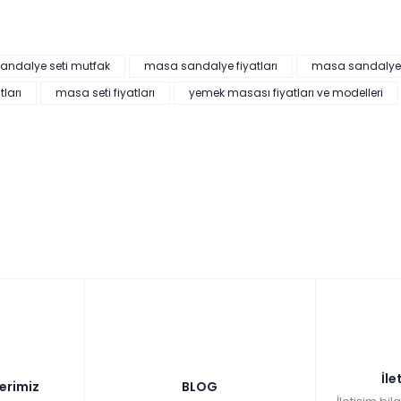
ndalye seti mutfak
masa sandalye fiyatları
masa sandalye t
ları
masa seti fiyatları
yemek masası fiyatları ve modelleri
İle
lerimiz
BLOG