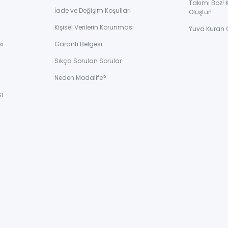
Takımı Boz! 
İade ve Değişim Koşulları
Oluştur!
Kişisel Verilerin Korunması
Yuva Kuran 
sı
Garanti Belgesi
Sıkça Sorulan Sorular
ı
Neden Modalife?
ı