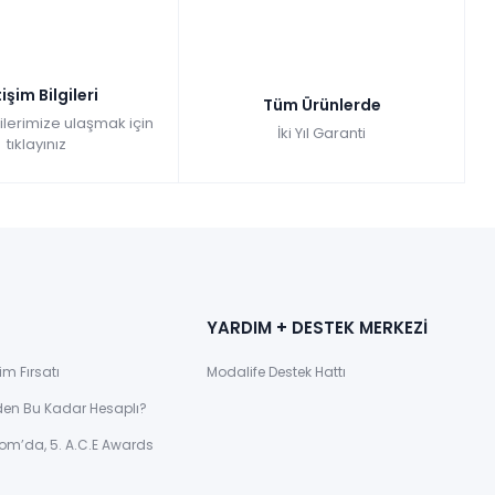
tişim Bilgileri
Tüm Ürünlerde
gilerimize ulaşmak için
İki Yıl Garanti
tıklayınız
YARDIM + DESTEK MERKEZİ
im Fırsatı
Modalife Destek Hattı
den Bu Kadar Hesaplı?
om’da, 5. A.C.E Awards