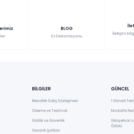
İle
lerimiz
BLOG
İletişim bil
ler
Ev Dekorasyonu
BİLGİLER
GÜNCEL
Mesafeli Satış Sözleşmesi
1 Günde Tesl
Ödeme ve Teslimat
Modalife Ne
Gizlilik ve Güvenlik
Sikayetvar.c
Ödülü
Garanti Şartları