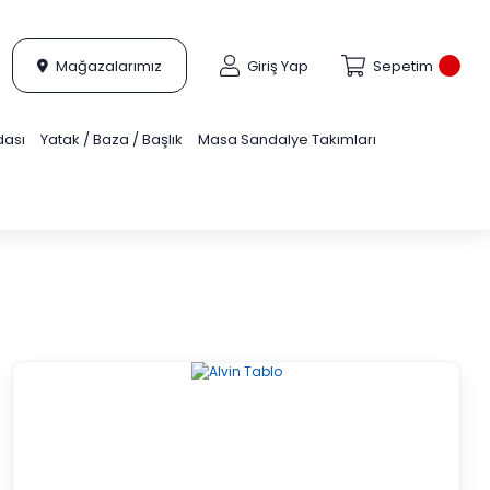
Mağazalarımız
Giriş Yap
Sepetim
dası
Yatak / Baza / Başlık
Masa Sandalye Takımları