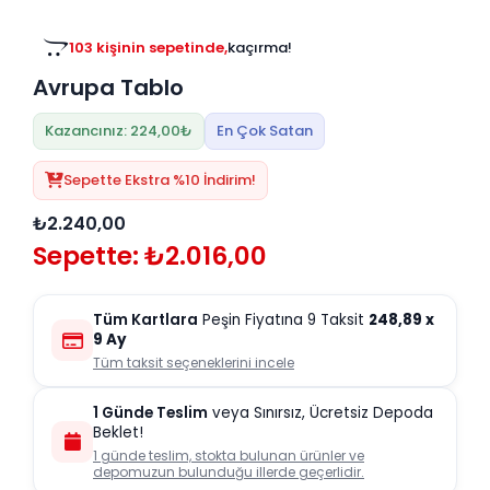
Tv
Duvar Rafı
Puf Modelleri
Genç Odası
Üniteleri/Sehpaları
103 kişinin sepetinde,
kaçırma!
Baza
Köşe Rafı
Avrupa Tablo
Orta Sehpa
Çalışma Masası
Tablo
Zigon Sehpa
Kazancınız: 224,00₺
En Çok Satan
Duvar Rafı
Orta Puflar
Sepette Ekstra %10 İndirim!
Kitaplık
Oturma Odası
₺2.240,00
Oyun ve Aktivite
Puf Modelleri
Sepette: ₺2.016,00
Masa Setleri
Tüm Kartlara
Peşin Fiyatına 9 Taksit
248,89
x
9 Ay
Tüm taksit seçeneklerini incele
1 Günde Teslim
veya Sınırsız, Ücretsiz Depoda
Beklet!
1 günde teslim, stokta bulunan ürünler ve
depomuzun bulunduğu illerde geçerlidir.