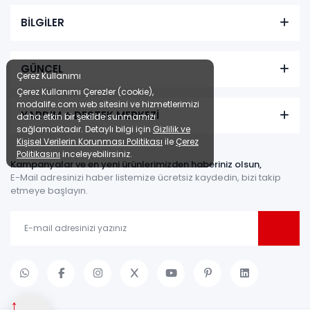
BİLGİLER
GÜNCEL
Çerez Kullanımı
Çerez Kullanımı Çerezler (cookie),
modalife.com web sitesini ve hizmetlerimizi
YARDIM + DESTEK MERKEZİ
daha etkin bir şekilde sunmamızı
sağlamaktadır. Detaylı bilgi için
Gizlilik ve
Kişisel Verilerin Korunması Politikası
ile
Çerez
Politikasını
inceleyebilirsiniz.
Kampanyalar ve en yeni ürünlerimizden haberiniz olsun,
E-Mail adresinizi haber listemize ücretsiz kaydedin, bizi takip
etmeye başlayın.
↑