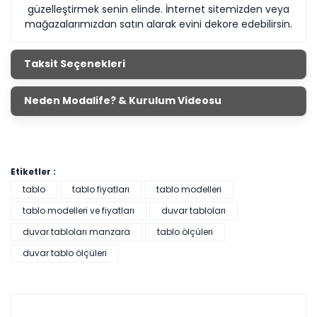
güzelleştirmek senin elinde. İnternet sitemizden veya
mağazalarımızdan satın alarak evini dekore edebilirsin.
Taksit Seçenekleri
Neden Modalife? & Kurulum Videosu
Etiketler :
tablo
tablo fiyatları
tablo modelleri
tablo modelleri ve fiyatları
duvar tabloları
duvar tabloları manzara
tablo ölçüleri
duvar tablo ölçüleri