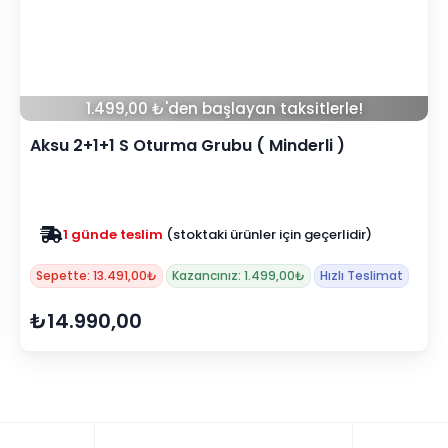
1.499,00 ₺'den başlayan taksitlerle!
Aksu 2+1+1 S Oturma Grubu ( Minderli )
1 günde teslim
(stoktaki ürünler için geçerlidir)
Sepette: 13.491,00₺
Kazancınız: 1.499,00₺
Hızlı Teslimat
₺14.990,00