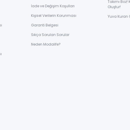
Takımı Boz! 
İade ve Değişim Koşulları
Oluştur!
Kişisel Verilerin Korunması
Yuva Kuran 
sı
Garanti Belgesi
Sıkça Sorulan Sorular
ı
Neden Modalife?
ı