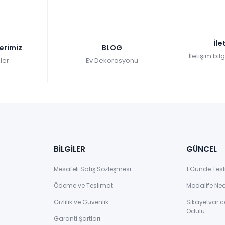
İle
lerimiz
BLOG
İletişim bil
ler
Ev Dekorasyonu
BİLGİLER
GÜNCEL
Mesafeli Satış Sözleşmesi
1 Günde Tesl
Ödeme ve Teslimat
Modalife Ne
Gizlilik ve Güvenlik
Sikayetvar.c
Ödülü
Garanti Şartları