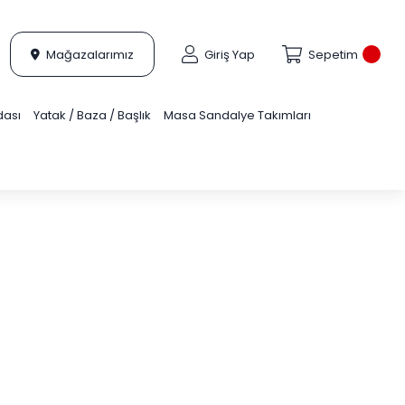
Mağazalarımız
Giriş Yap
Sepetim
dası
Yatak / Baza / Başlık
Masa Sandalye Takımları