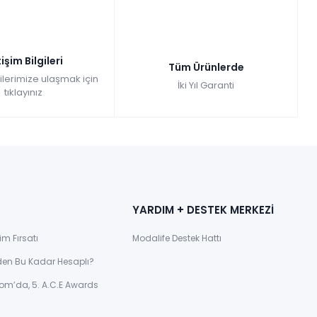
tişim Bilgileri
Tüm Ürünlerde
gilerimize ulaşmak için
İki Yıl Garanti
tıklayınız
YARDIM + DESTEK MERKEZİ
im Fırsatı
Modalife Destek Hattı
den Bu Kadar Hesaplı?
om’da, 5. A.C.E Awards