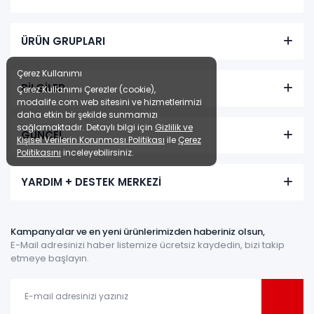
ÜRÜN GRUPLARI
Çerez Kullanımı
BİLGİLER
Çerez Kullanımı Çerezler (cookie),
modalife.com web sitesini ve hizmetlerimizi
daha etkin bir şekilde sunmamızı
sağlamaktadır. Detaylı bilgi için
Gizlilik ve
GÜNCEL
Kişisel Verilerin Korunması Politikası
ile
Çerez
Politikasını
inceleyebilirsiniz.
YARDIM + DESTEK MERKEZİ
Kampanyalar ve en yeni ürünlerimizden haberiniz olsun,
E-Mail adresinizi haber listemize ücretsiz kaydedin, bizi takip
etmeye başlayın.