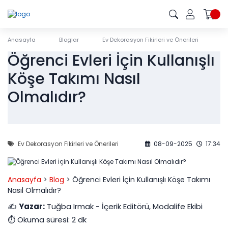
Anasayfa
Bloglar
Ev Dekorasyon Fikirleri ve Önerileri
Öğ
Öğrenci Evleri İçin Kullanışlı
Köşe Takımı Nasıl
Olmalıdır?
Ev Dekorasyon Fikirleri ve Önerileri
08-09-2025
17:34
Anasayfa
>
Blog
>
Öğrenci Evleri İçin Kullanışlı Köşe Takımı
Nasıl Olmalıdır?
✍️
Yazar:
Tuğba Irmak - İçerik Editörü, Modalife Ekibi
⏱️ Okuma süresi: 2 dk