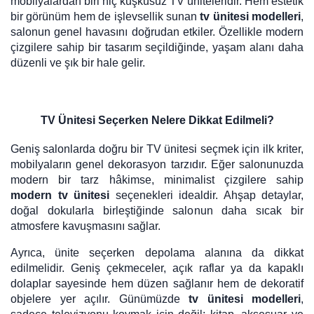
mobilyalardan biri hiç kuşkusuz TV üniteleridir. Hem estetik
bir görünüm hem de işlevsellik sunan
tv ünitesi modelleri
,
salonun genel havasını doğrudan etkiler. Özellikle modern
çizgilere sahip bir tasarım seçildiğinde, yaşam alanı daha
düzenli ve şık bir hale gelir.
TV Ünitesi Seçerken Nelere Dikkat Edilmeli?
Geniş salonlarda doğru bir TV ünitesi seçmek için ilk kriter,
mobilyaların genel dekorasyon tarzıdır. Eğer salonunuzda
modern bir tarz hâkimse, minimalist çizgilere sahip
modern tv ünitesi
seçenekleri idealdir. Ahşap detaylar,
doğal dokularla birleştiğinde salonun daha sıcak bir
atmosfere kavuşmasını sağlar.
Ayrıca, ünite seçerken depolama alanına da dikkat
edilmelidir. Geniş çekmeceler, açık raflar ya da kapaklı
dolaplar sayesinde hem düzen sağlanır hem de dekoratif
objelere yer açılır. Günümüzde
tv ünitesi modelleri
,