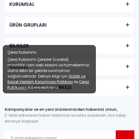
KURUMSAL
ÜRÜN GRUPLARI
BİLGİLER
Çerez Kullanımı
Çerez Kullanımı Çerezler (cookie),
modalife.com web sitesini ve hizmetlerimizi
GÜNCEL
daha etkin bir şekilde sunmamızı
sağlamaktadır. Detaylı bilgi için
Gizlilik ve
Kişisel Verilerin Korunması Politikası
ile
Çerez
YARDIM + DESTEK MERKEZİ
Politikasını
inceleyebilirsiniz.
Kampanyalar ve en yeni ürünlerimizden haberiniz olsun,
E-Mail adresinizi haber listemize ücretsiz kaydedin, bizi takip
etmeye başlayın.