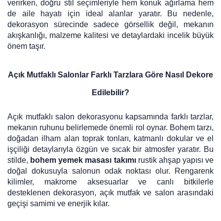
verirken, doğru stil seçimleriyle hem konuk ağırlama hem
Tv
Duvar Rafı
Puf Modelleri
de aile hayatı için ideal alanlar yaratır. Bu nedenle,
Genç Odası
Üniteleri/Sehpaları
Baza
dekorasyon sürecinde sadece görsellik değil, mekanın
Köşe Rafı
akışkanlığı, malzeme kalitesi ve detaylardaki incelik büyük
Orta Sehpa
Çalışma Masası
önem taşır.
Tablo
Zigon Sehpa
Duvar Rafı
Açık Mutfaklı Salonlar Farklı Tarzlara Göre Nasıl Dekore
Orta Puflar
Kitaplık
Edilebilir?
Oturma Odası
Oyun ve Aktivite
Puf Modelleri
Masa Setleri
Açık mutfaklı salon dekorasyonu kapsamında farklı tarzlar,
mekanın ruhunu belirlemede önemli rol oynar. Bohem tarzı,
doğadan ilham alan toprak tonları, katmanlı dokular ve el
işçiliği detaylarıyla özgün ve sıcak bir atmosfer yaratır. Bu
stilde,
bohem yemek masası takımı
rustik ahşap yapısı ve
doğal dokusuyla salonun odak noktası olur. Rengarenk
kilimler, makrome aksesuarlar ve canlı bitkilerle
desteklenen dekorasyon, açık mutfak ve salon arasındaki
geçişi samimi ve enerjik kılar.