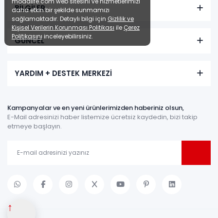
modalife.com web sitesini ve hizmetlerimizi
BİLGİLER
daha etkin bir şekilde sunmamızı
sağlamaktadır. Detaylı bilgi için
Gizlilik ve
Kişisel Verilerin Korunması Politikası
ile
Çerez
Politikasını
inceleyebilirsiniz.
GÜNCEL
YARDIM + DESTEK MERKEZİ
Kampanyalar ve en yeni ürünlerimizden haberiniz olsun,
E-Mail adresinizi haber listemize ücretsiz kaydedin, bizi takip
etmeye başlayın.
↑