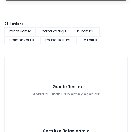
Etiketler :
rahat koltuk
baba koltuğu
tv koltuğu
sallanır koltuk
masaj koltuğu
tv koltuk
1 Günde Teslim
Stokta bulunan ürünlerde geçerlidir.
Sertifika Belgelerimiz