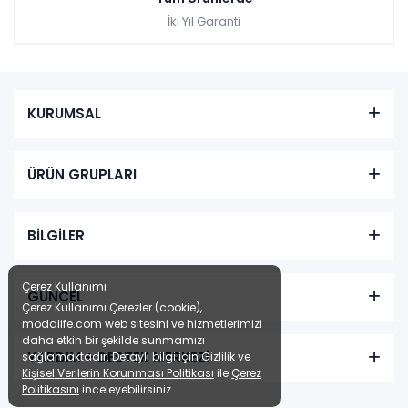
İki Yıl Garanti
KURUMSAL
ÜRÜN GRUPLARI
BİLGİLER
Çerez Kullanımı
GÜNCEL
Çerez Kullanımı Çerezler (cookie),
modalife.com web sitesini ve hizmetlerimizi
daha etkin bir şekilde sunmamızı
YARDIM + DESTEK MERKEZİ
sağlamaktadır. Detaylı bilgi için
Gizlilik ve
Kişisel Verilerin Korunması Politikası
ile
Çerez
Politikasını
inceleyebilirsiniz.