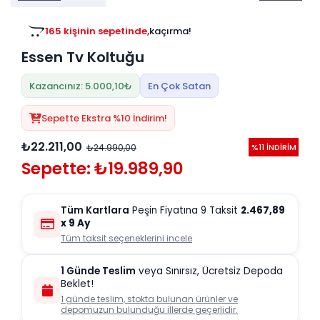
Tv
Duvar Rafı
Puf Modelleri
Genç Odası
Üniteleri/Sehpaları
165 kişinin sepetinde,
kaçırma!
Baza
Köşe Rafı
Essen Tv Koltuğu
Orta Sehpa
Çalışma Masası
Tablo
Zigon Sehpa
Kazancınız: 5.000,10₺
En Çok Satan
Duvar Rafı
Orta Puflar
Sepette Ekstra %10 İndirim!
Kitaplık
Oturma Odası
₺22.211,00
₺24.990,00
%11 İNDİRİM
Oyun ve Aktivite
Puf Modelleri
Sepette: ₺19.989,90
Masa Setleri
Tüm Kartlara
Peşin Fiyatına 9 Taksit
2.467,89
x 9 Ay
Tüm taksit seçeneklerini incele
1 Günde Teslim
veya Sınırsız, Ücretsiz Depoda
Beklet!
1 günde teslim, stokta bulunan ürünler ve
depomuzun bulunduğu illerde geçerlidir.