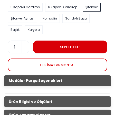
5 Kapaklı Gardırop
6 Kapaklı Gardırop
Şifonyer
Şifonyer Aynası
Komodin
Sandıklı Baza
Başlık
Karyola
SEPETE EKLE
TESLİMAT ve MONTAJ
Modüler Parça Seçenekleri
Ürün Bilgisi ve Ölçüleri
White Cross Yatak Odası
Ürün Tanıtım Videosu