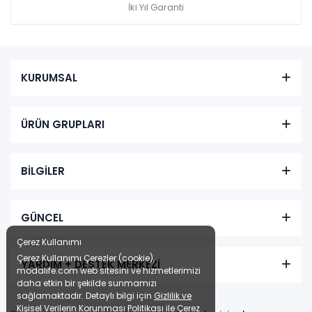
İki Yıl Garanti
KURUMSAL
ÜRÜN GRUPLARI
BİLGİLER
GÜNCEL
Çerez Kullanımı
Çerez Kullanımı Çerezler (cookie),
YARDIM + DESTEK MERKEZİ
modalife.com web sitesini ve hizmetlerimizi
daha etkin bir şekilde sunmamızı
sağlamaktadır. Detaylı bilgi için
Gizlilik ve
Kişisel Verilerin Korunması Politikası
ile
Çerez