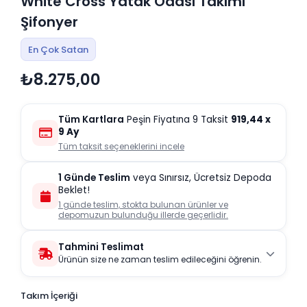
White Cross Yatak Odası Takımı
Şifonyer
En Çok Satan
₺8.275,00
Tüm Kartlara
Peşin Fiyatına 9 Taksit
919,44
x
9 Ay
Tüm taksit seçeneklerini incele
1 Günde Teslim
veya Sınırsız, Ücretsiz Depoda
Beklet!
1 günde teslim, stokta bulunan ürünler ve
depomuzun bulunduğu illerde geçerlidir.
Tahmini Teslimat
Ürünün size ne zaman teslim edileceğini öğrenin.
Takım İçeriği