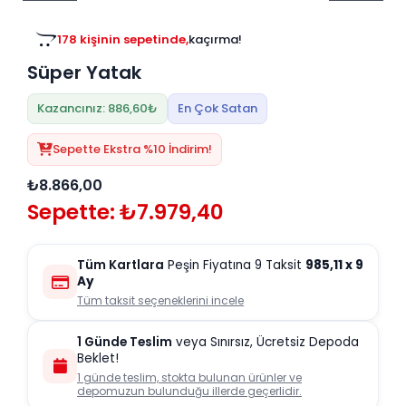
Tv
Duvar Rafı
Puf Modelleri
Genç Odası
Üniteleri/Sehpaları
178 kişinin sepetinde,
kaçırma!
Baza
Köşe Rafı
Süper Yatak
Orta Sehpa
Çalışma Masası
Tablo
Zigon Sehpa
Kazancınız: 886,60₺
En Çok Satan
Duvar Rafı
Orta Puflar
Sepette Ekstra %10 İndirim!
Kitaplık
Oturma Odası
₺8.866,00
Oyun ve Aktivite
Puf Modelleri
Sepette: ₺7.979,40
Masa Setleri
Tüm Kartlara
Peşin Fiyatına 9 Taksit
985,11
x 9
Ay
Tüm taksit seçeneklerini incele
1 Günde Teslim
veya Sınırsız, Ücretsiz Depoda
Beklet!
1 günde teslim, stokta bulunan ürünler ve
depomuzun bulunduğu illerde geçerlidir.