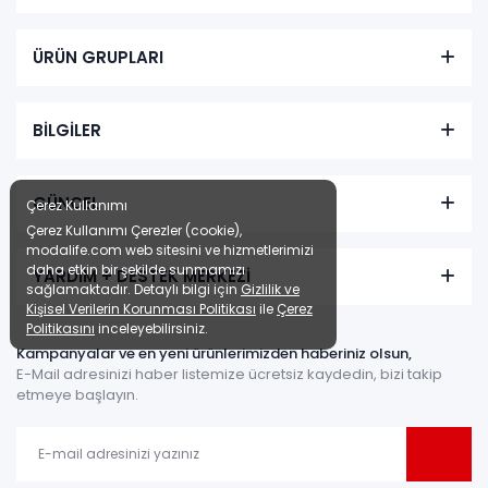
ÜRÜN GRUPLARI
BİLGİLER
GÜNCEL
Çerez Kullanımı
Çerez Kullanımı Çerezler (cookie),
modalife.com web sitesini ve hizmetlerimizi
daha etkin bir şekilde sunmamızı
YARDIM + DESTEK MERKEZİ
sağlamaktadır. Detaylı bilgi için
Gizlilik ve
Kişisel Verilerin Korunması Politikası
ile
Çerez
Politikasını
inceleyebilirsiniz.
Kampanyalar ve en yeni ürünlerimizden haberiniz olsun,
E-Mail adresinizi haber listemize ücretsiz kaydedin, bizi takip
etmeye başlayın.