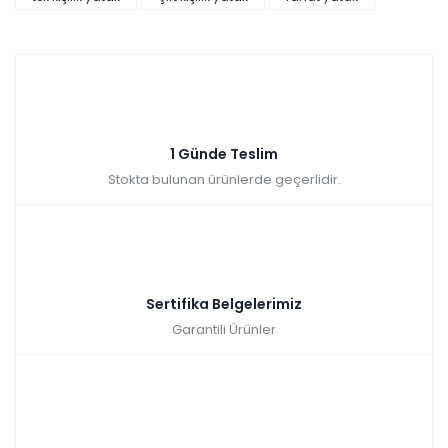
sağlıklı kan dolaşımına yardımcı olur. Kullanılan Coconing
Örgü kumaş, yumuşak dokusu ve doğal nem alma
özelliğiyle terlemeden sağlık ve konfor dolu kesintiye
uğramadan uyku keyfi sunar.
1 Günde Teslim
Stokta bulunan ürünlerde geçerlidir.
Sertifika Belgelerimiz
Garantili Ürünler