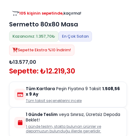
Tv
Duvar Rafı
Puf Modelleri
Genç Odası
Üniteleri/Sehpaları
105 kişinin sepetinde,
kaçırma!
Baza
Köşe Rafı
Sermetto 80x80 Masa
Orta Sehpa
Çalışma Masası
Tablo
Zigon Sehpa
Kazancınız: 1.357,70₺
En Çok Satan
Duvar Rafı
Orta Puflar
Sepette Ekstra %10 İndirim!
Kitaplık
Oturma Odası
₺13.577,00
Oyun ve Aktivite
Puf Modelleri
Sepette: ₺12.219,30
Masa Setleri
Tüm Kartlara
Peşin Fiyatına 9 Taksit
1.508,56
x 9 Ay
Tüm taksit seçeneklerini incele
1 Günde Teslim
veya Sınırsız, Ücretsiz Depoda
Beklet!
1 günde teslim, stokta bulunan ürünler ve
depomuzun bulunduğu illerde geçerlidir.