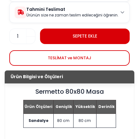
Tahmini Teslimat
Ürünün size ne zaman teslim edileceğini öğrenin.
SEPETE EKLE
TESLİMAT ve MONTAJ
Ürün Bilgisi ve Ölçüleri
Sermetto 80x80 Masa
Ürün Ölçüleri
Genişlik
Yükseklik
Derinlik
Sandalye
80 cm
80 cm