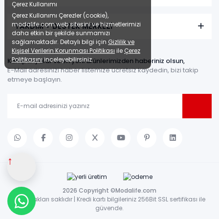
Çerez Kullanımı
Çerez Kullanımı Çerezler (cookie),
modalife.com web sitesini ve hizmetlerimizi
YARDIM + DESTEK MERKEZİ
daha etkin bir şekilde sunmamızı
sağlamaktadır. Detaylı bilgi için
Gizlilik ve
Kişisel Verilerin Korunması Politikası
ile
Çerez
Politikasını
inceleyebilirsiniz.
Kampanyalar ve en yeni ürünlerimizden haberiniz olsun,
E-Mail adresinizi haber listemize ücretsiz kaydedin, bizi takip
etmeye başlayın.
↑
2026 Copyright ©Modalife.com
Tüm hakları saklıdır | Kredi kartı bilgileriniz 256Bit SSL sertifikası ile
güvende.