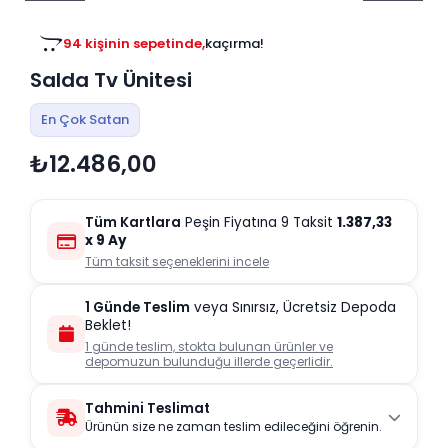
Tv
Duvar Rafı
Puf Modelleri
Genç Odası
Üniteleri/Sehpaları
94 kişinin sepetinde,
kaçırma!
Baza
Köşe Rafı
Salda Tv Ünitesi
Orta Sehpa
Çalışma Masası
Tablo
Zigon Sehpa
En Çok Satan
Duvar Rafı
₺12.486,00
Orta Puflar
Kitaplık
Oturma Odası
Oyun ve Aktivite
Puf Modelleri
Tüm Kartlara
Peşin Fiyatına 9 Taksit
1.387,33
Masa Setleri
x 9 Ay
Tüm taksit seçeneklerini incele
1 Günde Teslim
veya Sınırsız, Ücretsiz Depoda
Beklet!
1 günde teslim, stokta bulunan ürünler ve
depomuzun bulunduğu illerde geçerlidir.
Tahmini Teslimat
Ürünün size ne zaman teslim edileceğini öğrenin.