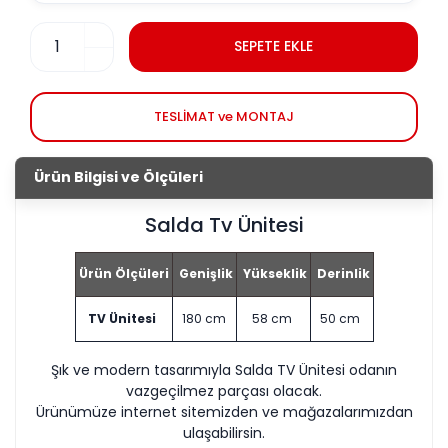
SEPETE EKLE
TESLİMAT ve MONTAJ
Ürün Bilgisi ve Ölçüleri
Salda Tv Ünitesi
Ürün Ölçüleri
Genişlik
Yükseklik
Derinlik
TV Ünitesi
180 cm
58 cm
50 cm
Şık ve modern tasarımıyla Salda TV Ünitesi odanın
vazgeçilmez parçası olacak.
Ürünümüze internet sitemizden ve mağazalarımızdan
ulaşabilirsin.