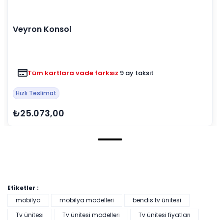
Veyron Konsol
Tüm kartlara vade farksız
9 ay taksit
Hızlı Teslimat
₺25.073,00
Etiketler :
mobilya
mobilya modelleri
bendis tv ünitesi
Tv ünitesi
Tv ünitesi modelleri
Tv ünitesi fiyatları