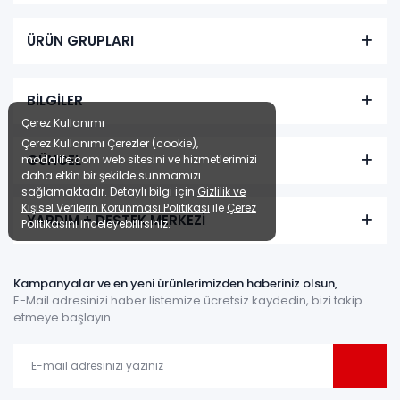
ÜRÜN GRUPLARI
BİLGİLER
Çerez Kullanımı
Çerez Kullanımı Çerezler (cookie),
GÜNCEL
modalife.com web sitesini ve hizmetlerimizi
daha etkin bir şekilde sunmamızı
sağlamaktadır. Detaylı bilgi için
Gizlilik ve
Kişisel Verilerin Korunması Politikası
ile
Çerez
YARDIM + DESTEK MERKEZİ
Politikasını
inceleyebilirsiniz.
Kampanyalar ve en yeni ürünlerimizden haberiniz olsun,
E-Mail adresinizi haber listemize ücretsiz kaydedin, bizi takip
etmeye başlayın.