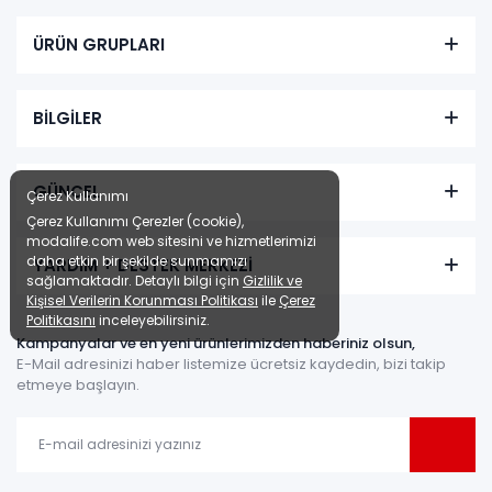
ÜRÜN GRUPLARI
BİLGİLER
GÜNCEL
Çerez Kullanımı
Çerez Kullanımı Çerezler (cookie),
modalife.com web sitesini ve hizmetlerimizi
daha etkin bir şekilde sunmamızı
YARDIM + DESTEK MERKEZİ
sağlamaktadır. Detaylı bilgi için
Gizlilik ve
Kişisel Verilerin Korunması Politikası
ile
Çerez
Politikasını
inceleyebilirsiniz.
Kampanyalar ve en yeni ürünlerimizden haberiniz olsun,
E-Mail adresinizi haber listemize ücretsiz kaydedin, bizi takip
etmeye başlayın.