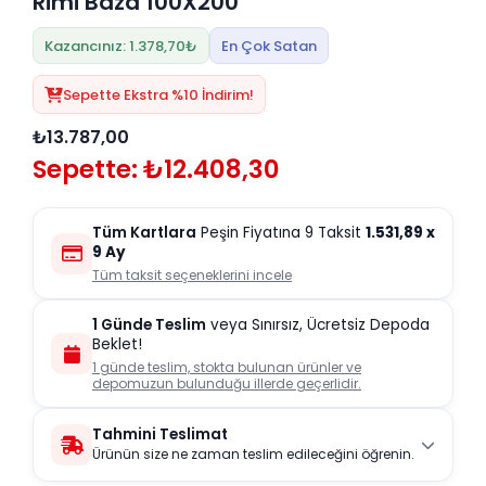
Rimi Baza 100X200
Kazancınız: 1.378,70₺
En Çok Satan
Sepette Ekstra %10 İndirim!
₺13.787,00
Sepette: ₺12.408,30
Tüm Kartlara
Peşin Fiyatına 9 Taksit
1.531,89
x
9 Ay
Tüm taksit seçeneklerini incele
1 Günde Teslim
veya Sınırsız, Ücretsiz Depoda
Beklet!
1 günde teslim, stokta bulunan ürünler ve
depomuzun bulunduğu illerde geçerlidir.
Tahmini Teslimat
Ürünün size ne zaman teslim edileceğini öğrenin.