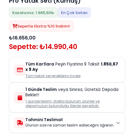
Pro Yatak Seti (Kumaş)
Kazancınız: 1.665,60₺
En Çok Satan
Sepette Ekstra %10 İndirim!
₺16.656,00
Sepette: ₺14.990,40
Tüm Kartlara
Peşin Fiyatına 9 Taksit
1.850,67
x 9 Ay
Tüm taksit seçeneklerini incele
1 Günde Teslim
veya Sınırsız, Ücretsiz Depoda
Beklet!
1 günde teslim, stokta bulunan ürünler ve
depomuzun bulunduğu illerde geçerlidir.
Tahmini Teslimat
Ürünün size ne zaman teslim edileceğini öğrenin.