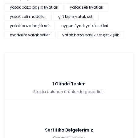
konforlu bir uyku kalitesi sunar.
yatak baza başlık fiyatları
yatak seti fiyatları
yatak seti modelleri
çift kişilik yatak seti
yatak baza başlık set
uygun fiyatlı yatak setleri
modalife yatak setleri
yatak baza başlık set çift kişilik
1 Günde Teslim
Stokta bulunan ürünlerde geçerlidir.
Sertifika Belgelerimiz
Garantili Ürünler