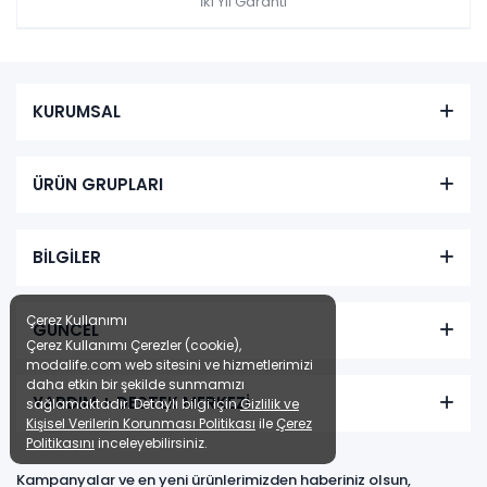
İki Yıl Garanti
KURUMSAL
ÜRÜN GRUPLARI
BİLGİLER
Çerez Kullanımı
GÜNCEL
Çerez Kullanımı Çerezler (cookie),
modalife.com web sitesini ve hizmetlerimizi
daha etkin bir şekilde sunmamızı
YARDIM + DESTEK MERKEZİ
sağlamaktadır. Detaylı bilgi için
Gizlilik ve
Kişisel Verilerin Korunması Politikası
ile
Çerez
Politikasını
inceleyebilirsiniz.
Kampanyalar ve en yeni ürünlerimizden haberiniz olsun,