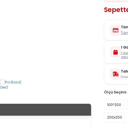
Sepette
Tüm
Tüm
1 G
1 gü
geçe
Tah
Ürün
Ölçü Seçimi:
100*200
200x200