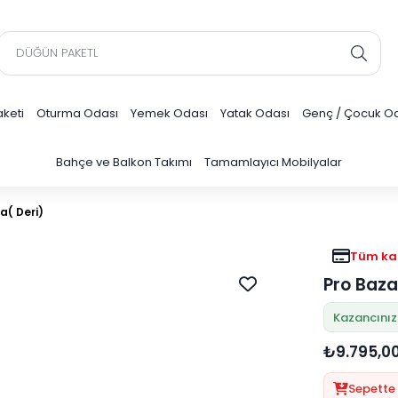
keti
Oturma Odası
Yemek Odası
Yatak Odası
Genç / Çocuk O
Bahçe ve Balkon Takımı
Tamamlayıcı Mobilyalar
a( Deri)
Tüm kar
Pro Baza
Kazancınız
₺9.795,0
Sepette 