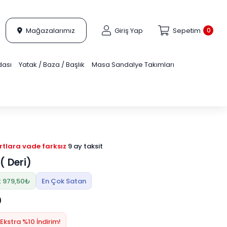
Mağazalarımız
Giriş Yap
Sepetim
0
dası
Yatak / Baza / Başlık
Masa Sandalye Takımları
tlara vade farksız
9 ay taksit
( Deri)
: 979,50₺
En Çok Satan
0
Ekstra %10 İndirim!