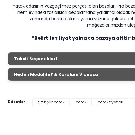
Yatak odasının vazgeçilmez parçası olan bazalar.. Pro baza
hem evindeki fazlalıkları depolamana yardımcı olacak hem
zamanda başlıkla olan uyumu yüzünü güldürecek.
mağazalarımızdan ulaşa
*Belirtilen fiyat yalnızca bazaya aittir; 
Taksit Seçenekleri
Neden Modalife? & Kurulum Videosu
Etiketler :
çift kişilik yatak
yatak
yatak fiyatları