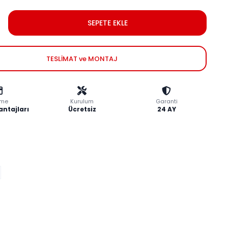
SEPETE EKLE
TESLİMAT ve MONTAJ
me
Kurulum
Garanti
antajları
Ücretsiz
24 AY