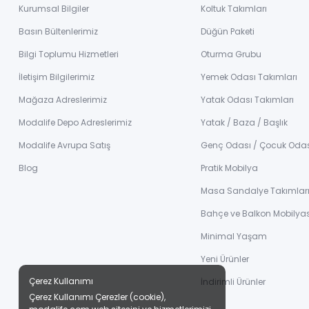
Kurumsal Bilgiler
Koltuk Takımları
Basın Bültenlerimiz
Düğün Paketi
Bilgi Toplumu Hizmetleri
Oturma Grubu
İletişim Bilgilerimiz
Yemek Odası Takımları
Mağaza Adreslerimiz
Yatak Odası Takımları
Modalife Depo Adreslerimiz
Yatak / Baza / Başlık
Modalife Avrupa Satış
Genç Odası / Çocuk Oda
Blog
Pratik Mobilya
Masa Sandalye Takımlar
Bahçe ve Balkon Mobilyas
Minimal Yaşam
Yeni Ürünler
Çerez Kullanımı
İndirimli Ürünler
Çerez Kullanımı Çerezler (cookie),