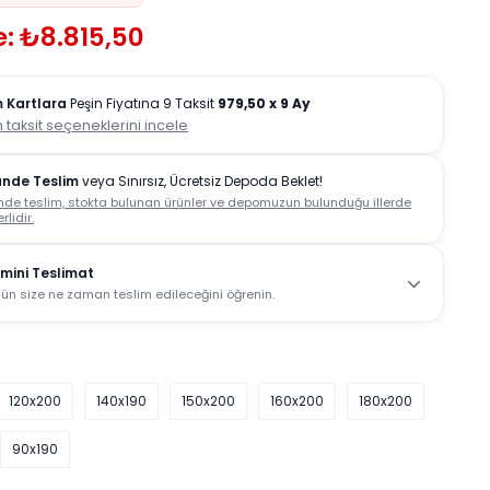
: ₺8.815,50
 Kartlara
Peşin Fiyatına 9 Taksit
979,50
x 9 Ay
 taksit seçeneklerini incele
ünde Teslim
veya Sınırsız, Ücretsiz Depoda Beklet!
nde teslim, stokta bulunan ürünler ve depomuzun bulunduğu illerde
rlidir.
mini Teslimat
ün size ne zaman teslim edileceğini öğrenin.
120x200
140x190
150x200
160x200
180x200
90x190