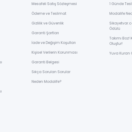
Mesafeli Satış Sözleşmesi
1 Günde Tesl
Ödeme ve Teslimat
Modalife Ne
Gizlilik ve Güvenlik
Sikayetvar.c
Ödülü
Garanti Şartları
Takımı Boz! 
İade ve Değişim Koşulları
Oluştur!
Kişisel Verilerin Korunması
Yuva Kuran 
sı
Garanti Belgesi
Sıkça Sorulan Sorular
ı
Neden Modalife?
ı