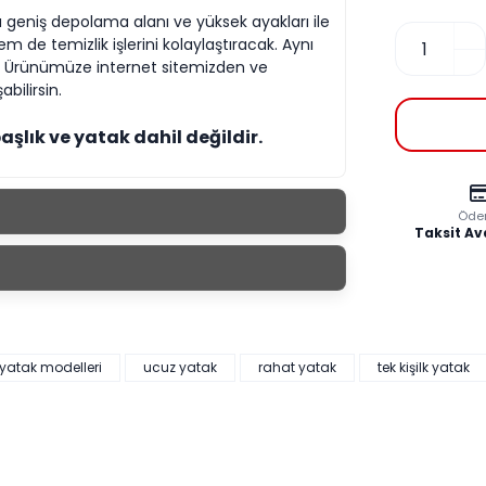
 geniş depolama alanı ve yüksek ayakları ile
 de temizlik işlerini kolaylaştıracak. Aynı
 Ürünümüze internet sitemizden ve
bilirsin.
başlık ve yatak dahil değildir.
Öde
Taksit Av
yatak modelleri
ucuz yatak
rahat yatak
tek kişilk yatak