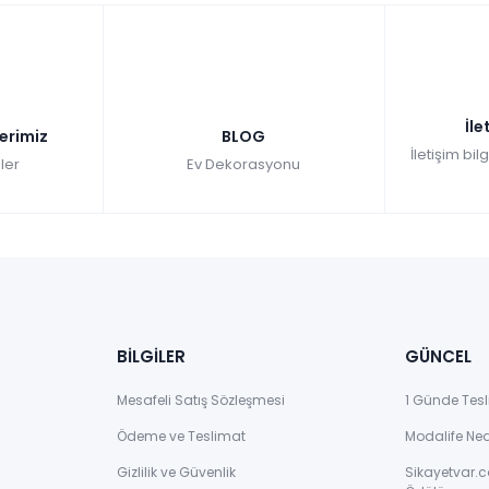
İle
lerimiz
BLOG
İletişim bil
ler
Ev Dekorasyonu
BİLGİLER
GÜNCEL
Mesafeli Satış Sözleşmesi
1 Günde Tesl
Ödeme ve Teslimat
Modalife Ne
Gizlilik ve Güvenlik
Sikayetvar.c