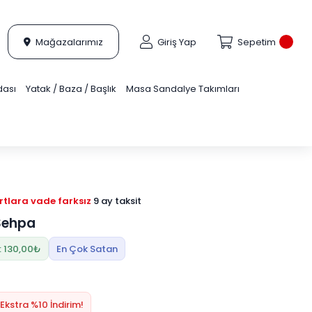
Mağazalarımız
Giriş Yap
Sepetim
dası
Yatak / Baza / Başlık
Masa Sandalye Takımları
tlara vade farksız
9 ay taksit
Sehpa
: 130,00₺
En Çok Satan
Ekstra %10 İndirim!