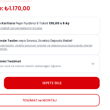
: ₺1.170,00
 Kartlara
Peşin Fiyatına 9 Taksit
130,00
x 9 Ay
 taksit seçeneklerini incele
ünde Teslim
veya Sınırsız, Ücretsiz Depoda Beklet!
nde teslim, stokta bulunan ürünler ve depomuzun bulunduğu illerde
rlidir.
mini Teslimat
ün size ne zaman teslim edileceğini öğrenin.
SEPETE EKLE
TESLİMAT ve MONTAJ