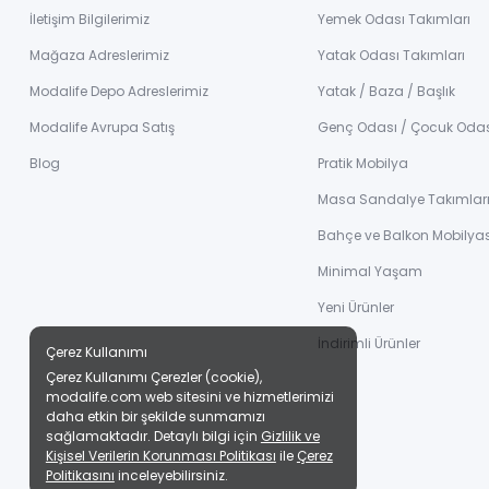
İletişim Bilgilerimiz
Yemek Odası Takımları
Mağaza Adreslerimiz
Yatak Odası Takımları
Modalife Depo Adreslerimiz
Yatak / Baza / Başlık
Modalife Avrupa Satış
Genç Odası / Çocuk Oda
Blog
Pratik Mobilya
Masa Sandalye Takımlar
Bahçe ve Balkon Mobilyas
Minimal Yaşam
Yeni Ürünler
İndirimli Ürünler
Çerez Kullanımı
Çerez Kullanımı Çerezler (cookie),
modalife.com web sitesini ve hizmetlerimizi
daha etkin bir şekilde sunmamızı
sağlamaktadır. Detaylı bilgi için
Gizlilik ve
Kişisel Verilerin Korunması Politikası
ile
Çerez
Politikasını
inceleyebilirsiniz.