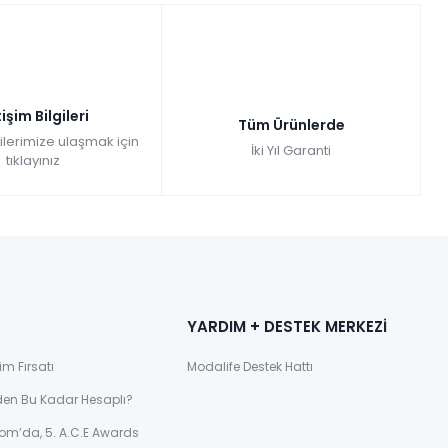
tişim Bilgileri
Tüm Ürünlerde
gilerimize ulaşmak için
İki Yıl Garanti
tıklayınız
YARDIM + DESTEK MERKEZİ
im Fırsatı
Modalife Destek Hattı
den Bu Kadar Hesaplı?
om’da, 5. A.C.E Awards