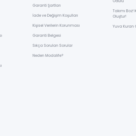
Ödülü
Garanti Şartları
Takımı Boz! 
İade ve Değişim Koşulları
Oluştur!
Kişisel Verilerin Korunması
Yuva Kuran 
sı
Garanti Belgesi
Sıkça Sorulan Sorular
ı
Neden Modalife?
ı