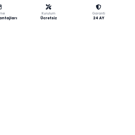
me
Kurulum
Garanti
antajları
Ücretsiz
24 AY