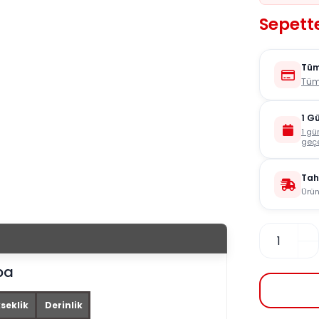
Sepette
Tüm
Tüm
1 G
1 gü
geçe
Tah
Ürün
pa
seklik
Derinlik