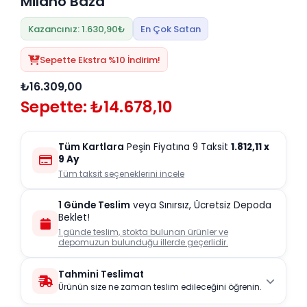
Milano Baza
Kazancınız: 1.630,90₺
En Çok Satan
Sepette Ekstra %10 İndirim!
₺16.309,00
Sepette: ₺14.678,10
Tüm Kartlara
Peşin Fiyatına 9 Taksit
1.812,11
x
9 Ay
Tüm taksit seçeneklerini incele
1 Günde Teslim
veya Sınırsız, Ücretsiz Depoda
Beklet!
1 günde teslim, stokta bulunan ürünler ve
depomuzun bulunduğu illerde geçerlidir.
Tahmini Teslimat
Ürünün size ne zaman teslim edileceğini öğrenin.