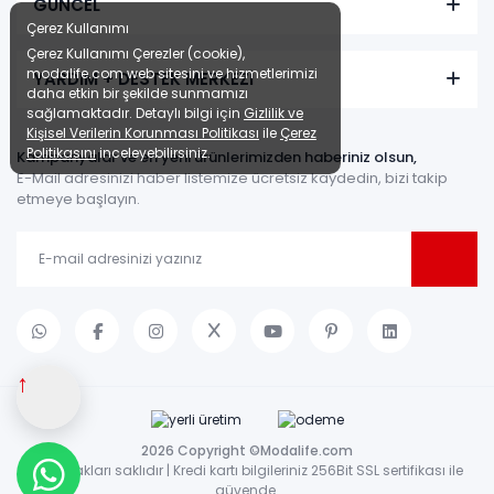
GÜNCEL
Çerez Kullanımı
Çerez Kullanımı Çerezler (cookie),
modalife.com web sitesini ve hizmetlerimizi
YARDIM + DESTEK MERKEZİ
daha etkin bir şekilde sunmamızı
sağlamaktadır. Detaylı bilgi için
Gizlilik ve
Kişisel Verilerin Korunması Politikası
ile
Çerez
Politikasını
inceleyebilirsiniz.
Kampanyalar ve en yeni ürünlerimizden haberiniz olsun,
E-Mail adresinizi haber listemize ücretsiz kaydedin, bizi takip
etmeye başlayın.
↑
2026 Copyright ©Modalife.com
Tüm hakları saklıdır | Kredi kartı bilgileriniz 256Bit SSL sertifikası ile
güvende.