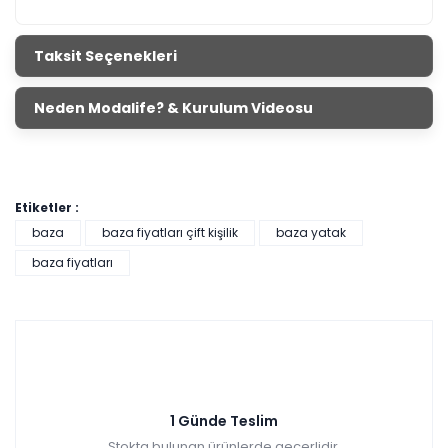
Taksit Seçenekleri
Neden Modalife? & Kurulum Videosu
Etiketler :
baza
baza fiyatları çift kişilik
baza yatak
baza fiyatları
1 Günde Teslim
Stokta bulunan ürünlerde geçerlidir.