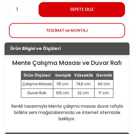
SEPETE EKLE
TESLİMAT ve MONTAJ
Ürün Bilgisi ve Ölçüleri
Mente Çalışma Masası ve Duvar Rafı
Ürün Ölçüleri
Genişlik
Yükseklik
Derinlik
Çalışma Masası
115 cm
78,5 cm
60 cm
Duvar Rafı
105 cm
32 cm
17 cm
Renkli tasarımıyla Mente çalışma masası duvar rafıyla
birlikte seni mağazalarımızda ve internet sitemizde
bekliyor.