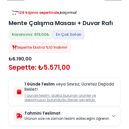
Tv
Duvar Rafı
Puf Modelleri
Genç Odası
Üniteleri/Sehpaları
129 kişinin sepetinde,
kaçırma!
Baza
Köşe Rafı
Mente Çalışma Masası + Duvar Rafı
Orta Sehpa
Çalışma Masası
Tablo
Zigon Sehpa
Kazancınız: 619,00₺
En Çok Satan
Duvar Rafı
Orta Puflar
Sepette Ekstra %10 İndirim!
Kitaplık
Oturma Odası
₺6.190,00
Oyun ve Aktivite
Puf Modelleri
Sepette: ₺5.571,00
Masa Setleri
1 Günde Teslim
veya Sınırsız, Ücretsiz Depoda
Beklet!
1 günde teslim, stokta bulunan ürünler ve
depomuzun bulunduğu illerde geçerlidir.
Tahmini Teslimat
Ürünün size ne zaman teslim edileceğini öğrenin.