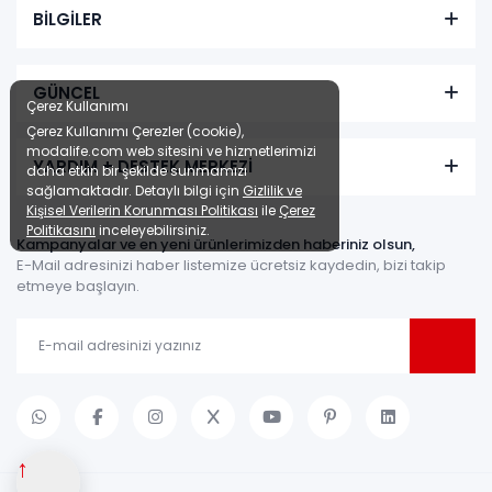
BİLGİLER
GÜNCEL
Çerez Kullanımı
Çerez Kullanımı Çerezler (cookie),
modalife.com web sitesini ve hizmetlerimizi
YARDIM + DESTEK MERKEZİ
daha etkin bir şekilde sunmamızı
sağlamaktadır. Detaylı bilgi için
Gizlilik ve
Kişisel Verilerin Korunması Politikası
ile
Çerez
Politikasını
inceleyebilirsiniz.
Kampanyalar ve en yeni ürünlerimizden haberiniz olsun,
E-Mail adresinizi haber listemize ücretsiz kaydedin, bizi takip
etmeye başlayın.
↑