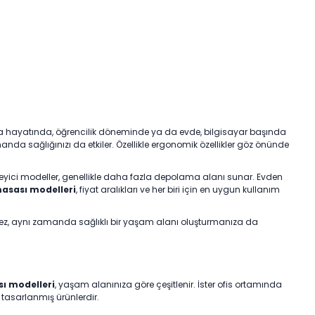
lışma hayatında, öğrencilik döneminde ya da evde, bilgisayar başında
da sağlığınızı da etkiler. Özellikle ergonomik özellikler göz önünde
eyici modeller, genellikle daha fazla depolama alanı sunar. Evden
asası modelleri
, fiyat aralıkları ve her biri için en uygun kullanım
rmez, aynı zamanda sağlıklı bir yaşam alanı oluşturmanıza da
ı modelleri
, yaşam alanınıza göre çeşitlenir. İster ofis ortamında
 tasarlanmış ürünlerdir.