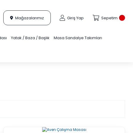
Mağazalarımız
Giriş Yap
Sepetim
dası
Yatak / Baza / Başlık
Masa Sandalye Takımları