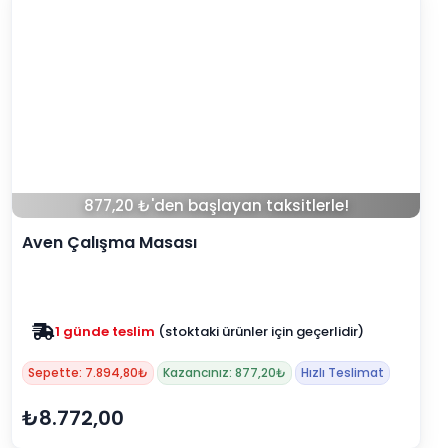
877,20 ₺'den başlayan taksitlerle!
Aven Çalışma Masası
Zam yok
2025 fiyatları devam ediyor
Sepette: 7.894,80₺
Kazancınız: 877,20₺
Hızlı Teslimat
₺8.772,00