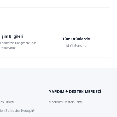
ını kullanmak için tasarlanmış olan bu modeller, geniş yüzey alanı ve
s işlemleri için de idealdir. Günümüzde modern
bilgisayar masası
ni düzenlemenizi sağlar.
tişim Bilgileri
Tüm Ürünlerde
gilerimize ulaşmak için
İki Yıl Garanti
tıklayınız
 mükemmel bir seçimdir. Bu masalar, çalışma yüzeyinin yan tarafında
çalışma masası
modelleri, özellikle öğrenciler için ideal bir tercihtir
mel bir seçenek olabilir.
YARDIM + DESTEK MERKEZİ
im Fırsatı
Modalife Destek Hattı
den Bu Kadar Hesaplı?