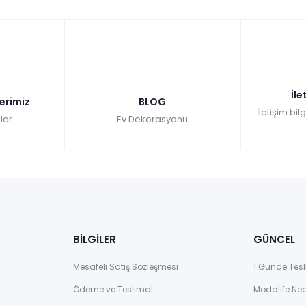
Alanı
i mobilya parçasıdır. Özellikle bilgisayar, monitör ve diğer ofis ekipmanlar
yar kullanımı için değil, aynı zamanda yazı yazma, not alma ve diğer ofi
un hale gelir. Ayrıca, çeşitli çekmeceler ve raflar sunarak ofis malzemeleri
ar.
İle
lerimiz
BLOG
İletişim bil
ler
Ev Dekorasyonu
Depolama
diğer materyalleri düzenli bir şekilde saklamak isteyen kullanıcılar için
ı ve diğer ofis malzemelerinizi kolayca yerleştirmenizi sağlar.
Kitaplıklı 
lirsiniz. Aynı zamanda
evden çalışma
yapan profesyoneller için de mükem
.
BİLGİLER
GÜNCEL
Mesafeli Satış Sözleşmesi
1 Günde Tesl
Ödeme ve Teslimat
Modalife Ne
ve Çok Yönlü