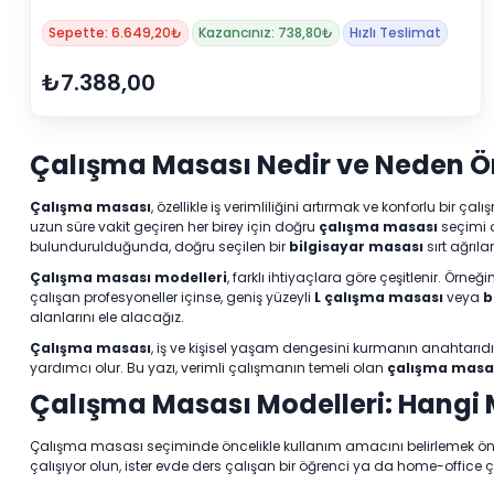
Sepette: 6.649,20₺
Kazancınız: 738,80₺
Hızlı Teslimat
₺7.388,00
Çalışma Masası Nedir ve Neden Ö
Çalışma masası
, özellikle iş verimliliğini artırmak ve konforlu b
uzun süre vakit geçiren her birey için doğru
çalışma masası
seçimi o
bulundurulduğunda, doğru seçilen bir
bilgisayar masası
sırt ağrıl
Çalışma masası modelleri
, farklı ihtiyaçlara göre çeşitlenir. Örneği
çalışan profesyoneller içinse, geniş yüzeyli
L çalışma masası
veya
b
alanlarını ele alacağız.
Çalışma masası
, iş ve kişisel yaşam dengesini kurmanın anahtarıd
yardımcı olur. Bu yazı, verimli çalışmanın temeli olan
çalışma masa
Çalışma Masası Modelleri: Hangi
Çalışma masası seçiminde öncelikle kullanım amacını belirlemek önemli
çalışıyor olun, ister evde ders çalışan bir öğrenci ya da home-office ç