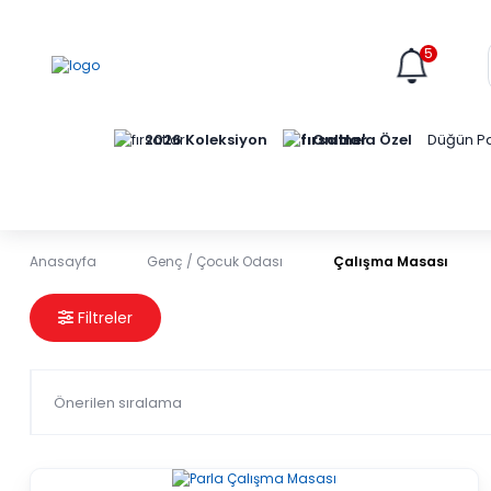
5
Online'a Özel
2026 Koleksiyon
Düğün Pa
Anasayfa
Genç / Çocuk Odası
Çalışma Masası
Çalışma Masası
Filtreler