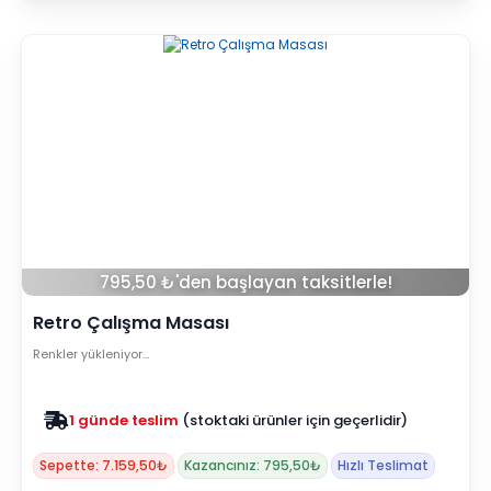
795,50 ₺'den başlayan taksitlerle!
Retro Çalışma Masası
Renkler yükleniyor…
Zam yok
2025 fiyatları devam ediyor
Sepette: 7.159,50₺
Kazancınız: 795,50₺
Hızlı Teslimat