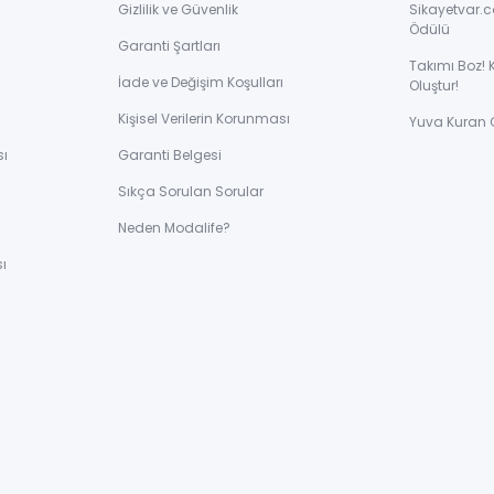
Gizlilik ve Güvenlik
Sikayetvar.c
çözüm sunar.
L çalışma masası
, özellikle köşe odalar için tasarlanmış olup
Ödülü
tir çünkü bir tarafı bilgisayar, diğer tarafı ise yazı yazma, dosya düzenlem
Garanti Şartları
Takımı Boz! 
İade ve Değişim Koşulları
Oluştur!
Kişisel Verilerin Korunması
Yuva Kuran 
sı
Garanti Belgesi
Sıkça Sorulan Sorular
ve Öğrenci İçin Özel Tasarımlar
ı
Neden Modalife?
alışabilmesi için tasarlanmış ürünlerdir.
Çocuk çalışma masası modelle
ı
de yapmalarına yardımcı olur, hem de küçük alanlar için yer tasarrufu sağl
ize yardımcı olur.
ize Uygun Seçimler