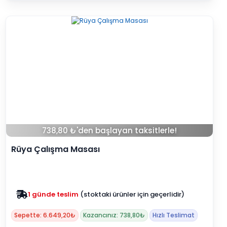
738,80 ₺'den başlayan taksitlerle!
Rüya Çalışma Masası
Zam yok
2025 fiyatları devam ediyor
Sepette: 6.649,20₺
Kazancınız: 738,80₺
Hızlı Teslimat