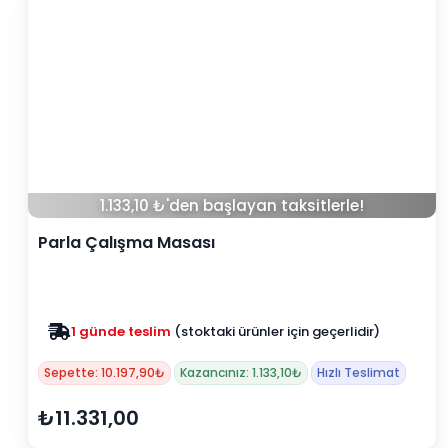
1.133,10 ₺'den başlayan taksitlerle!
Parla Çalışma Masası
Zam yok
2025 fiyatları devam ediyor
Sepette: 10.197,90₺
Kazancınız: 1.133,10₺
Hızlı Teslimat
₺11.331,00