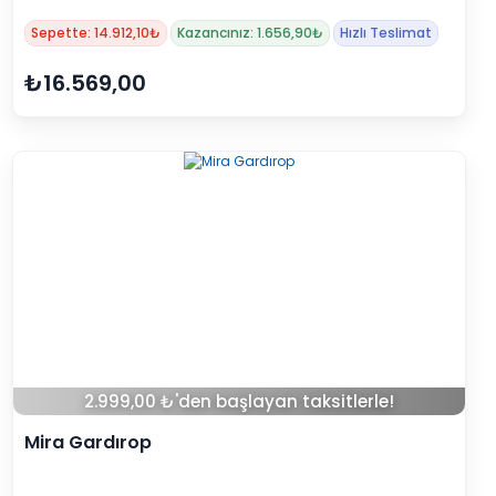
Sepette: 14.912,10₺
Kazancınız: 1.656,90₺
Hızlı Teslimat
₺16.569,00
2.999,00 ₺'den başlayan taksitlerle!
Mira Gardırop