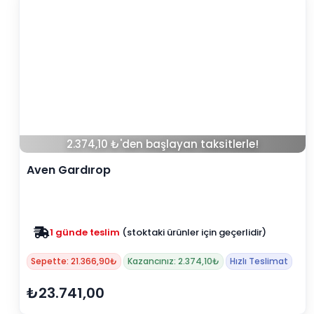
2.374,10 ₺'den başlayan taksitlerle!
Aven Gardırop
Zam yok
2025 fiyatları devam ediyor
Sepette: 21.366,90₺
Kazancınız: 2.374,10₺
Hızlı Teslimat
₺23.741,00