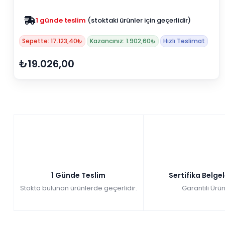
Zam yok
2025 fiyatları devam ediyor
Sepette: 17.123,40₺
Kazancınız: 1.902,60₺
Hızlı Teslimat
₺19.026,00
1 Günde Teslim
Sertifika Belge
Stokta bulunan ürünlerde geçerlidir.
Garantili Ürün