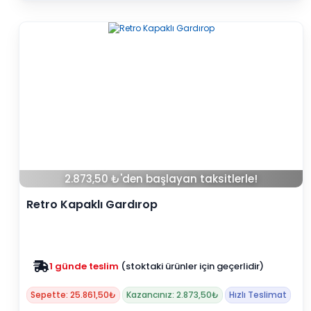
2.873,50 ₺'den başlayan taksitlerle!
Retro Kapaklı Gardırop
Zam yok
2025 fiyatları devam ediyor
Sepette: 25.861,50₺
Kazancınız: 2.873,50₺
Hızlı Teslimat