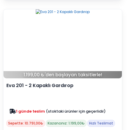
1.199,00 ₺'den başlayan taksitlerle!
Eva 201 - 2 Kapaklı Gardırop
Zam yok
2025 fiyatları devam ediyor
Sepette: 10.791,00₺
Kazancınız: 1.199,00₺
Hızlı Teslimat