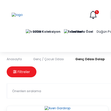
5
Online'a Özel
2026 Koleksiyon
Düğün Pa
Anasayfa
Genç / Çocuk Odası
Genç Odası Dolap
Genç Odası Dolap
Filtreler