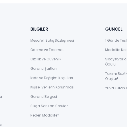
BİLGİLER
GÜNCEL
Mesafeli Satış Sözleşmesi
1 Günde Tesl
Ödeme ve Teslimat
Modalife Ne
Gizlilik ve Güvenlik
Sikayetvar.c
Ödülü
Garanti Şartları
Takımı Boz! 
İade ve Değişim Koşulları
Oluştur!
Kişisel Verilerin Korunması
Yuva Kuran 
sı
Garanti Belgesi
Sıkça Sorulan Sorular
ı
Neden Modalife?
ı