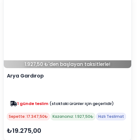
1.927,50 ₺'den başlayan taksitlerle!
Arya Gardırop
Zam yok
2025 fiyatları devam ediyor
Sepette: 17.347,50₺
Kazancınız: 1.927,50₺
Hızlı Teslimat
₺19.275,00