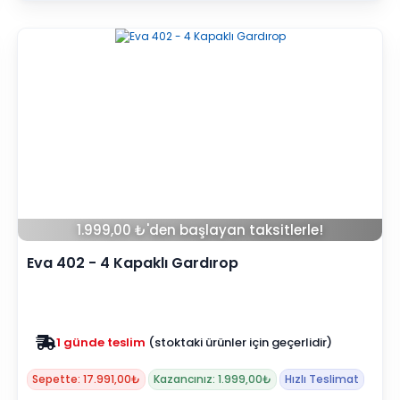
1.999,00 ₺'den başlayan taksitlerle!
Eva 402 - 4 Kapaklı Gardırop
Zam yok
2025 fiyatları devam ediyor
Sepette: 17.991,00₺
Kazancınız: 1.999,00₺
Hızlı Teslimat