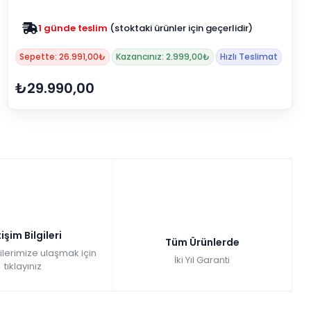
Zam yok
2025 fiyatları devam ediyor
Sepette: 26.991,00₺
Kazancınız: 2.999,00₺
Hızlı Teslimat
₺29.990,00
tişim Bilgileri
Tüm Ürünlerde
gilerimize ulaşmak için
İki Yıl Garanti
tıklayınız