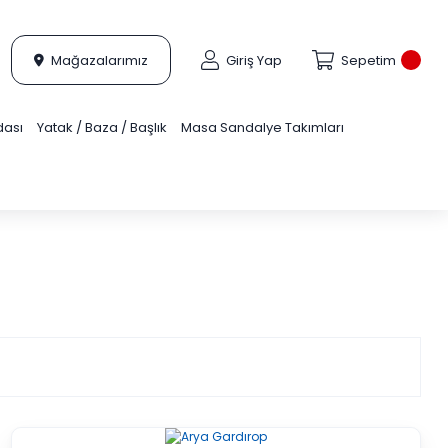
Mağazalarımız
Giriş Yap
Sepetim
dası
Yatak / Baza / Başlık
Masa Sandalye Takımları