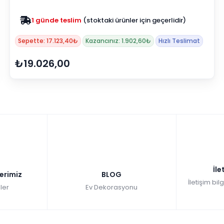
Zam yok
2025 fiyatları devam ediyor
Sepette: 17.123,40₺
Kazancınız: 1.902,60₺
Hızlı Teslimat
₺19.026,00
İle
lerimiz
BLOG
İletişim bil
ler
Ev Dekorasyonu