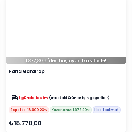
1.877,80 ₺'den başlayan taksitlerle!
Parla Gardırop
Zam yok
2025 fiyatları devam ediyor
Sepette: 16.900,20₺
Kazancınız: 1.877,80₺
Hızlı Teslimat
₺18.778,00