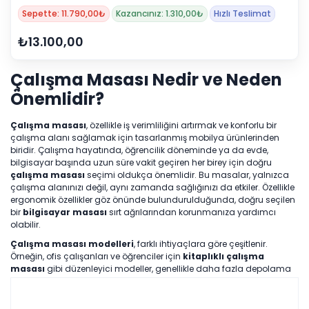
Sepette: 11.790,00₺
Kazancınız: 1.310,00₺
Hızlı Teslimat
₺13.100,00
Çalışma Masası Nedir ve Neden
Önemlidir?
Çalışma masası
, özellikle iş verimliliğini artırmak ve konforlu bir
çalışma alanı sağlamak için tasarlanmış mobilya ürünlerinden
biridir. Çalışma hayatında, öğrencilik döneminde ya da evde,
bilgisayar başında uzun süre vakit geçiren her birey için doğru
çalışma masası
seçimi oldukça önemlidir. Bu masalar, yalnızca
çalışma alanınızı değil, aynı zamanda sağlığınızı da etkiler. Özellikle
ergonomik özellikler göz önünde bulundurulduğunda, doğru seçilen
bir
bilgisayar masası
sırt ağrılarından korunmanıza yardımcı
olabilir.
Çalışma masası modelleri
, farklı ihtiyaçlara göre çeşitlenir.
Örneğin, ofis çalışanları ve öğrenciler için
kitaplıklı çalışma
masası
gibi düzenleyici modeller, genellikle daha fazla depolama
alanı sunar. Evden çalışan profesyoneller içinse, geniş yüzeyli
L
çalışma masası
veya
bilgisayar masası
modelleri daha
uygundur. Bu yazıda, farklı
çalışma masası modelleri
, fiyat