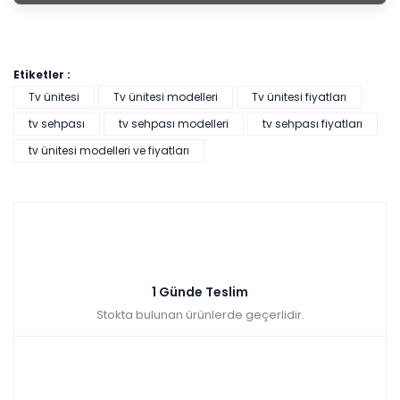
Etiketler :
Tv ünitesi
Tv ünitesi modelleri
Tv ünitesi fiyatları
tv sehpası
tv sehpası modelleri
tv sehpası fiyatları
tv ünitesi modelleri ve fiyatları
1 Günde Teslim
Stokta bulunan ürünlerde geçerlidir.