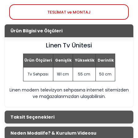
TESLİMAT ve MONTAJ
Ürün Bilgisi ve Ölçüleri
Linen Tv Ünitesi
Ürün Ölçüleri
Genişlik
Yükseklik
Derinlik
Tv Sehpası
181 cm
55 cm
50 cm
Linen modern televizyon sehpasına internet sitemizden
ve mağazalarımızdan ulaşabilirsin.
Taksit Seçenekleri
Neden Modalife? & Kurulum Videosu