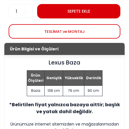
SEPETE EKLE
TESLİMAT ve MONTAJ
Ürün Bilgisi ve Ölçüleri
Lexus Baza
Ürün
Genişlik
Yükseklik
Derinlik
Ölçüleri
Baza
138 cm
76 cm
90 cm
*Belirtilen fiyat yalnızca bazaya aittir; başlık
ve yatak dahil değildir.
Ürünümüze internet sitemizden ve mağazalarımızdan