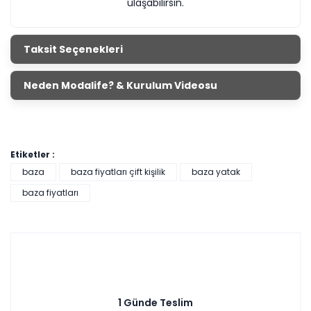
ulaşabilirsin.
Taksit Seçenekleri
Neden Modalife? & Kurulum Videosu
Etiketler :
baza
baza fiyatları çift kişilik
baza yatak
baza fiyatları
1 Günde Teslim