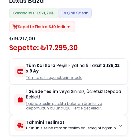
Lexus Baza
Kazancınız: 1.921,70₺
En Çok Satan
Sepette Ekstra %10 İndirim!
₺19.217,00
Sepette: ₺17.295,30
Tüm Kartlara
Peşin Fiyatına 9 Taksit
2.135,22
x 9 Ay
Tüm taksit seçeneklerini incele
1 Günde Teslim
veya Sınırsız, Ücretsiz Depoda
Beklet!
1 günde teslim, stokta bulunan ürünler ve
depomuzun bulunduğu illerde geçerlidir.
Tahmini Teslimat
Ürünün size ne zaman teslim edileceğini öğrenin.