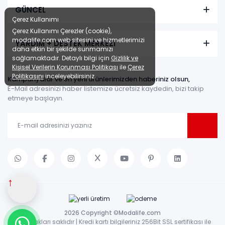
GÜNCEL
Çerez Kullanımı
Çerez Kullanımı Çerezler (cookie),
modalife.com web sitesini ve hizmetlerimizi
YARDIM + DESTEK MERKEZİ
daha etkin bir şekilde sunmamızı
sağlamaktadır. Detaylı bilgi için
Gizlilik ve
Kişisel Verilerin Korunması Politikası
ile
Çerez
Politikasını
inceleyebilirsiniz.
Kampanyalar ve en yeni ürünlerimizden haberiniz olsun,
E-Mail adresinizi haber listemize ücretsiz kaydedin, bizi takip
etmeye başlayın.
↑
2026 Copyright ©Modalife.com
Tüm hakları saklıdır | Kredi kartı bilgileriniz 256Bit SSL sertifikası ile