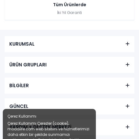
Tüm Ürünlerde
İki Yıl Garanti
KURUMSAL
ÜRÜN GRUPLARI
BİLGİLER
GÜNCEL
Çerez Kullanımı
Çerez Kullanımı Çerezler (cookie),
YARDIM + DESTEK MERKEZİ
modalife.com web sitesini ve hizmetlerimizi
daha etkin bir şekilde sunmamızı