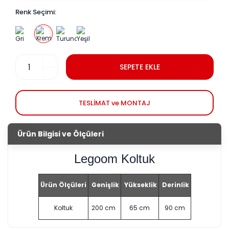
Renk Seçimi:
SEPETE EKLE
TESLİMAT ve MONTAJ
Ürün Bilgisi ve Ölçüleri
Legoom Koltuk
Ürün Ölçüleri
Genişlik
Yükseklik
Derinlik
Koltuk
200 cm
65 cm
90 cm