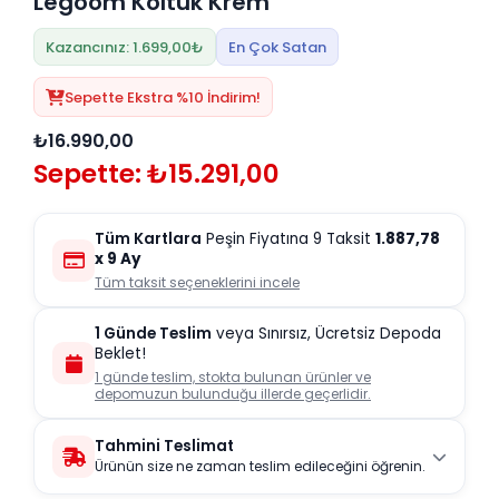
Legoom Koltuk Krem
Kazancınız: 1.699,00₺
En Çok Satan
Sepette Ekstra %10 İndirim!
₺16.990,00
Sepette: ₺15.291,00
Tüm Kartlara
Peşin Fiyatına 9 Taksit
1.887,78
x 9 Ay
Tüm taksit seçeneklerini incele
1 Günde Teslim
veya Sınırsız, Ücretsiz Depoda
Beklet!
1 günde teslim, stokta bulunan ürünler ve
depomuzun bulunduğu illerde geçerlidir.
Tahmini Teslimat
Ürünün size ne zaman teslim edileceğini öğrenin.