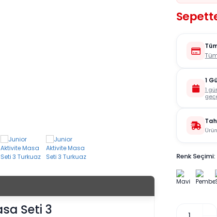
Sepett
Tüm
Tüm
1 G
1 gü
geçe
Tah
Ürün
Renk Seçimi:
asa Seti 3