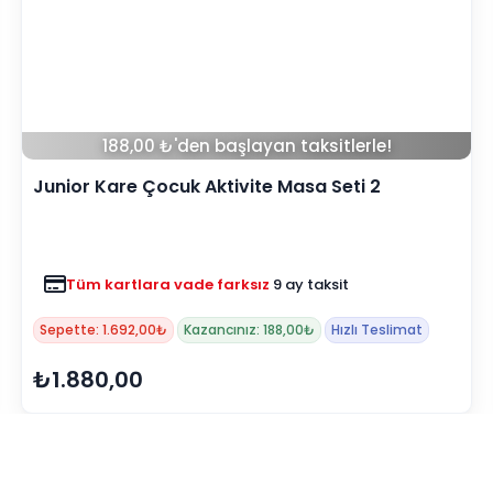
139,00 ₺'den başlayan taksitlerle!
Junior Çocuk Kare Masa
Renkler yükleniyor…
Tüm kartlara vade farksız
9 ay taksit
Sepette: 1.251,00₺
Kazancınız: 139,00₺
Hızlı Teslimat
₺1.390,00