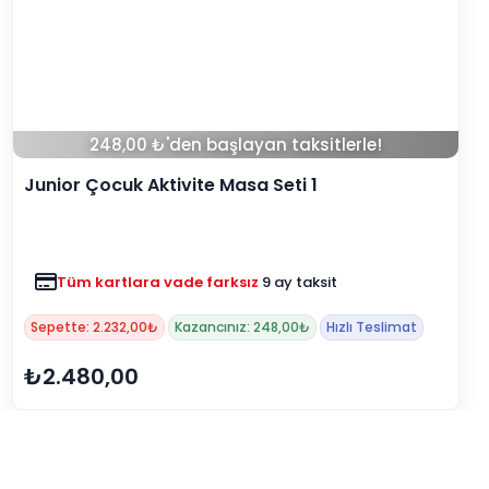
49,00 ₺'den başlayan taksitlerle!
Junior Çocuk Sandalye
Renkler yükleniyor…
Tüm kartlara vade farksız
9 ay taksit
Sepette: 441,00₺
Kazancınız: 49,00₺
Hızlı Teslimat
₺490,00