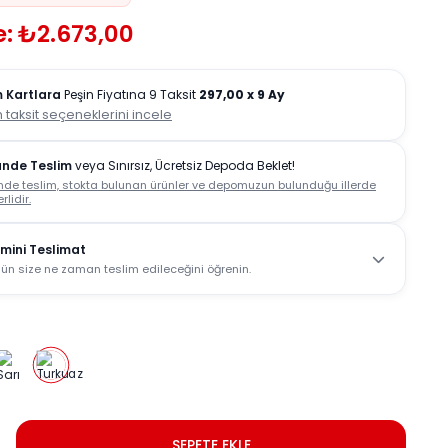
e: ₺2.673,00
 Kartlara
Peşin Fiyatına 9 Taksit
297,00
x 9 Ay
 taksit seçeneklerini incele
ünde Teslim
veya Sınırsız, Ücretsiz Depoda Beklet!
nde teslim, stokta bulunan ürünler ve depomuzun bulunduğu illerde
rlidir.
mini Teslimat
ün size ne zaman teslim edileceğini öğrenin.
SEPETE EKLE