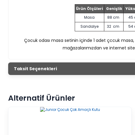
Ürün Ölçüleri
Genişlik
Yüks
Masa
88 cm
45
Sandalye
32 cm
54
Çocuk odası masa setinin içinde
1 adet çccuk masa,
mağazalarımızdan ve internet sitem
Taksit Seçenekleri
Alternatif Ürünler