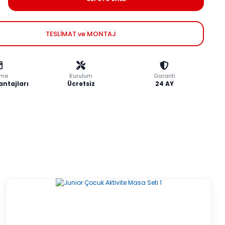
TESLİMAT ve MONTAJ
me
Kurulum
Garanti
antajları
Ücretsiz
24 AY