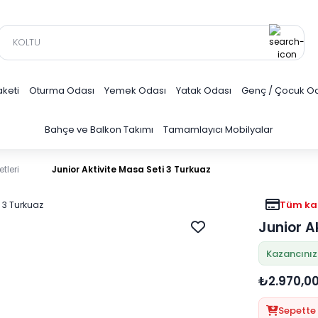
keti
Oturma Odası
Yemek Odası
Yatak Odası
Genç / Çocuk O
Bahçe ve Balkon Takımı
Tamamlayıcı Mobilyalar
tleri
Junior Aktivite Masa Seti 3 Turkuaz
Tüm kar
Junior A
Kazancınız
₺2.970,0
Sepette 