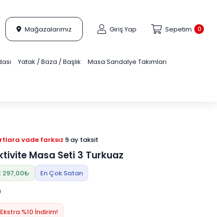
Mağazalarımız
Giriş Yap
Sepetim
0
dası
Yatak / Baza / Başlık
Masa Sandalye Takımları
tlara vade farksız
9 ay taksit
ktivite Masa Seti 3 Turkuaz
: 297,00₺
En Çok Satan
0
Ekstra %10 İndirim!