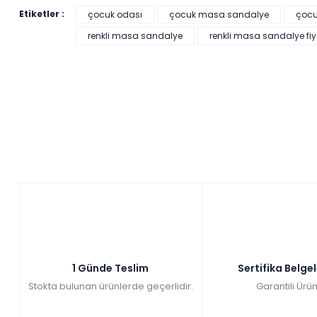
Etiketler :
çocuk odası
çocuk masa sandalye
çoc
renkli masa sandalye
renkli masa sandalye fiy
1 Günde Teslim
Sertifika Belge
Stokta bulunan ürünlerde geçerlidir.
Garantili Ürün