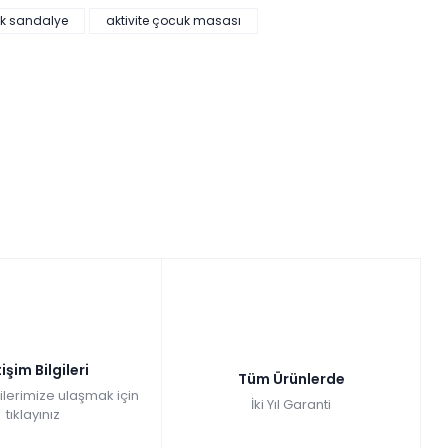
ik sandalye
aktivite çocuk masası
tişim Bilgileri
Tüm Ürünlerde
gilerimize ulaşmak için
İki Yıl Garanti
tıklayınız