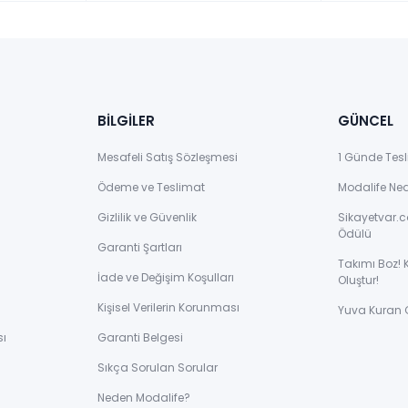
BİLGİLER
GÜNCEL
Mesafeli Satış Sözleşmesi
1 Günde Tesl
Ödeme ve Teslimat
Modalife Ne
Gizlilik ve Güvenlik
Sikayetvar.c
Ödülü
Garanti Şartları
Takımı Boz! 
İade ve Değişim Koşulları
Oluştur!
Kişisel Verilerin Korunması
Yuva Kuran 
sı
Garanti Belgesi
Sıkça Sorulan Sorular
ı
Neden Modalife?