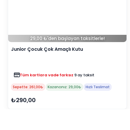
248,00 ₺'den başlayan taksitlerle!
Junior Çocuk Aktivite Masa Seti 1
Tüm kartlara vade farksız
9 ay taksit
Sepette: 2.232,00₺
Kazancınız: 248,00₺
Hızlı Teslimat
₺2.480,00