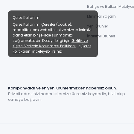
Bahçe ve Balkon Mobilyas
Minimal Yaşam
Çerez Kullanımı
Çerez Kullanımı Çerezler (cookie),
Yeni Ürünler
modalife.com web sitesini ve hizmetlerimizi
daha etkin bir şekilde sunmamızı
İndirimli Ürünler
sağlamaktadır. Detaylı bilgi için
Gizlilik ve
Kişisel Verilerin Korunması Politikası
ile
Çerez
Politikasını
inceleyebilirsiniz.
Kampanyalar ve en yeni ürünlerimizden haberiniz olsun,
E-Mail adresinizi haber listemize ücretsiz kaydedin, bizi takip
etmeye başlayın.