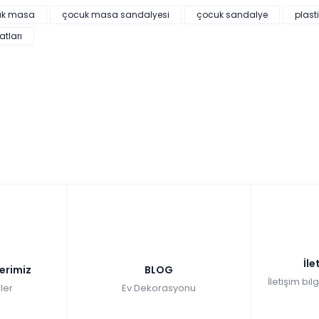
uk masa
çocuk masa sandalyesi
çocuk sandalye
plast
atları
İle
lerimiz
BLOG
İletişim bil
ler
Ev Dekorasyonu