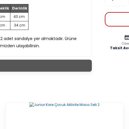
eklik
Derinlik
 cm
43 cm
 cm
34 cm
 2 adet sandalye
yer almaktadır. Ürüne
Öde
izden ulaşabilirsin.
Taksit Av