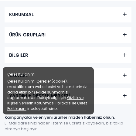
KURUMSAL
ÜRÜN GRUPLARI
BİLGİLER
Çerez Kullanımı
GÜNCEL
Çerez Kullanımı Çerezler (cookie),
modalife.com web sitesini ve hizmetlerimizi
daha etkin bir şekilde sunmamızı
YARDIM + DESTEK MERKEZİ
sağlamaktadır. Detaylı bilgi için
Gizlilik ve
Kişisel Verilerin Korunması Politikası
ile
Çerez
Politikasını
inceleyebilirsiniz.
Kampanyalar ve en yeni ürünlerimizden haberiniz olsun,
E-Mail adresinizi haber listemize ücretsiz kaydedin, bizi takip
etmeye başlayın.