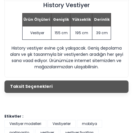
History Vestiyer
Ürün Ölçüleri
Genişlik
Yükseklik
Derinlik
Vestiyer
155 cm
195 cm
39 cm
History vestiyer evine çok yakışacak. Geniş depolama
alanı ve şık tasarımıyla bir vestiyerden aradığın her şeyi
sana vaad ediyor. Ürünümüze internet sitemizden ve
mağazalarımızdan ulaşabilirsin.
Taksit Seçenekleri
Etiketler :
Vestiyer modelleri
Vestiyerler
mobilya
portmanto
vestiyer
vestiyer fiyatları