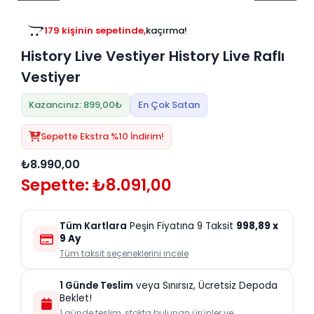
Tv
Duvar Rafı
Puf Modelleri
Genç Odası
Üniteleri/Sehpaları
179 kişinin sepetinde,
kaçırma!
Baza
Köşe Rafı
History Live Vestiyer History Live Raflı
Orta Sehpa
Çalışma Masası
Tablo
Vestiyer
Zigon Sehpa
Duvar Rafı
Kazancınız: 899,00₺
En Çok Satan
Orta Puflar
Kitaplık
Sepette Ekstra %10 İndirim!
Oturma Odası
Oyun ve Aktivite
Puf Modelleri
Masa Setleri
₺8.990,00
Sepette: ₺8.091,00
Tüm Kartlara
Peşin Fiyatına 9 Taksit
998,89
x
9 Ay
Tüm taksit seçeneklerini incele
1 Günde Teslim
veya Sınırsız, Ücretsiz Depoda
Beklet!
1 günde teslim, stokta bulunan ürünler ve