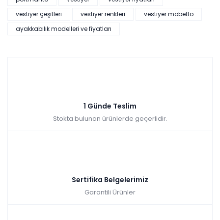
vestiyer çeşitleri
vestiyer renkleri
vestiyer mobetto
ayakkabılık modelleri ve fiyatları
1 Günde Teslim
Stokta bulunan ürünlerde geçerlidir.
Sertifika Belgelerimiz
Garantili Ürünler