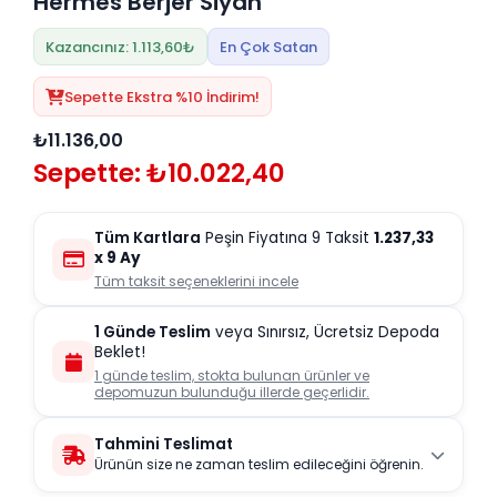
Hermes Berjer Siyah
Kazancınız: 1.113,60₺
En Çok Satan
Sepette Ekstra %10 İndirim!
₺11.136,00
Sepette: ₺10.022,40
Tüm Kartlara
Peşin Fiyatına 9 Taksit
1.237,33
x 9 Ay
Tüm taksit seçeneklerini incele
1 Günde Teslim
veya Sınırsız, Ücretsiz Depoda
Beklet!
1 günde teslim, stokta bulunan ürünler ve
depomuzun bulunduğu illerde geçerlidir.
Tahmini Teslimat
Ürünün size ne zaman teslim edileceğini öğrenin.