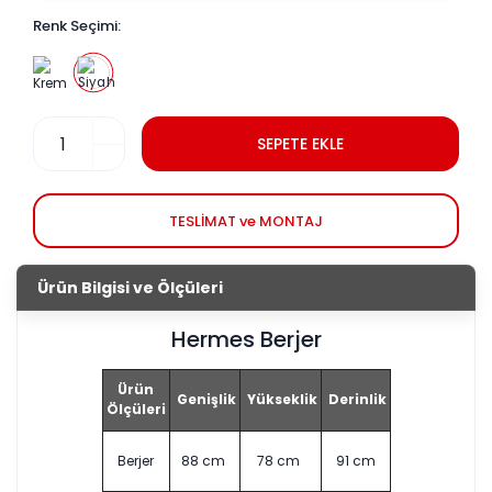
Renk Seçimi:
SEPETE EKLE
TESLİMAT ve MONTAJ
Ürün Bilgisi ve Ölçüleri
Hermes Berjer
Ürün
Genişlik
Yükseklik
Derinlik
Ölçüleri
Berjer
88 cm
78 cm
91 cm