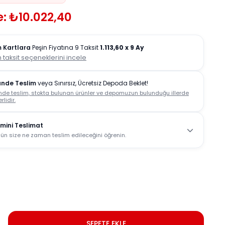
: ₺10.022,40
 Kartlara
Peşin Fiyatına 9 Taksit
1.113,60
x 9 Ay
 taksit seçeneklerini incele
ünde Teslim
veya Sınırsız, Ücretsiz Depoda Beklet!
nde teslim, stokta bulunan ürünler ve depomuzun bulunduğu illerde
rlidir.
mini Teslimat
ün size ne zaman teslim edileceğini öğrenin.
SEPETE EKLE