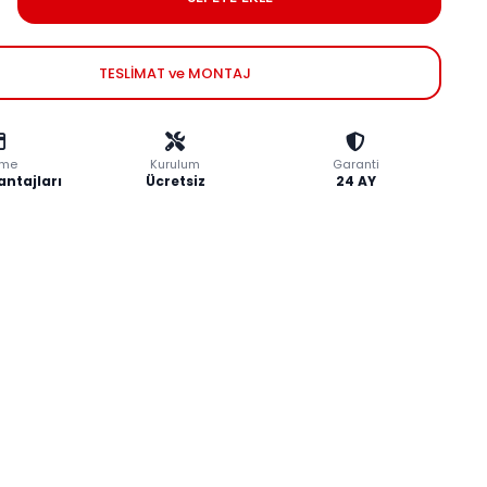
TESLİMAT ve MONTAJ
me
Kurulum
Garanti
antajları
Ücretsiz
24 AY