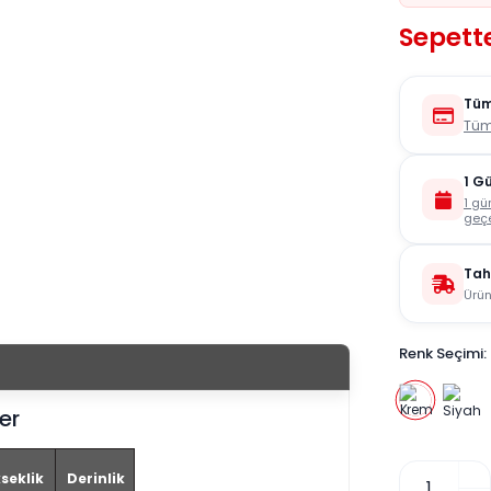
Sepette
Tüm
Tüm
1 G
1 gü
geçe
Tah
Ürün
Renk Seçimi:
er
seklik
Derinlik