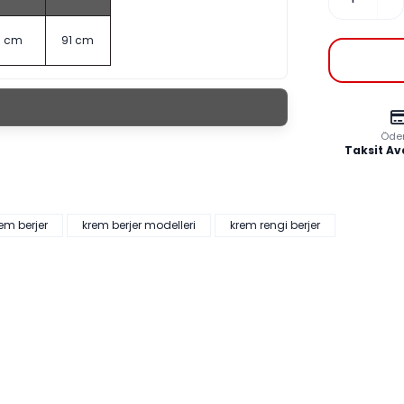
8 cm
91 cm
Öde
Taksit Av
em berjer
krem berjer modelleri
krem rengi berjer