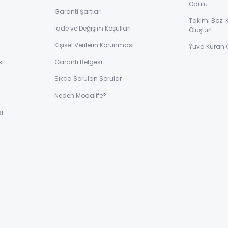
Ödülü
Garanti Şartları
Takımı Boz! 
İade ve Değişim Koşulları
Oluştur!
Kişisel Verilerin Korunması
Yuva Kuran 
sı
Garanti Belgesi
Sıkça Sorulan Sorular
ı
Neden Modalife?
ı