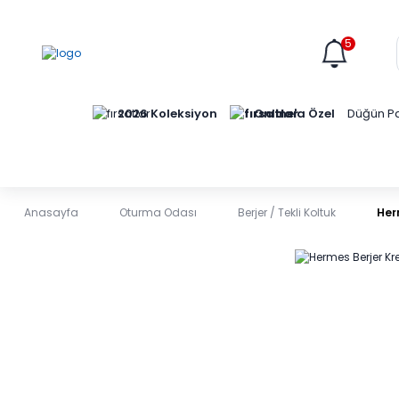
5
Online'a Özel
2026 Koleksiyon
Düğün Pa
Anasayfa
Oturma Odası
Berjer / Tekli Koltuk
Her