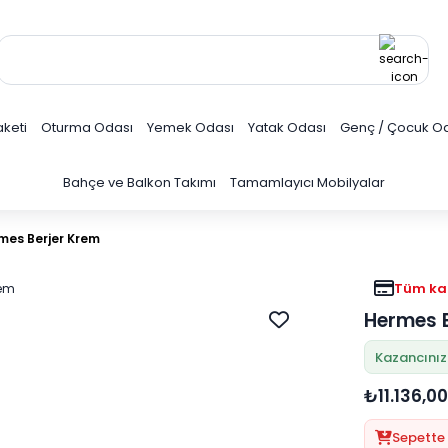
keti
Oturma Odası
Yemek Odası
Yatak Odası
Genç / Çocuk O
Bahçe ve Balkon Takımı
Tamamlayıcı Mobilyalar
mes Berjer Krem
Tüm kar
Hermes B
Kazancınız:
₺11.136,00
Sepette 