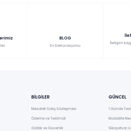
İle
lerimiz
BLOG
İletişim bil
ler
Ev Dekorasyonu
BİLGİLER
GÜNCEL
Mesafeli Satış Sözleşmesi
1 Günde Tesl
Ödeme ve Teslimat
Modalife Ne
Gizlilik ve Güvenlik
Sikayetvar.c