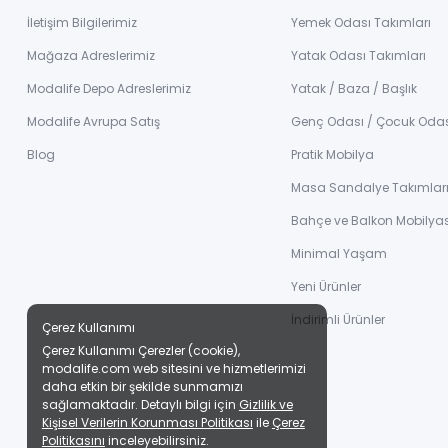
İletişim Bilgilerimiz
Yemek Odası Takımları
Mağaza Adreslerimiz
Yatak Odası Takımları
Modalife Depo Adreslerimiz
Yatak / Baza / Başlık
Modalife Avrupa Satış
Genç Odası / Çocuk Oda
Blog
Pratik Mobilya
Masa Sandalye Takımlar
Bahçe ve Balkon Mobilyas
Minimal Yaşam
Yeni Ürünler
İndirimli Ürünler
Çerez Kullanımı
Çerez Kullanımı Çerezler (cookie),
modalife.com web sitesini ve hizmetlerimizi
daha etkin bir şekilde sunmamızı
sağlamaktadır. Detaylı bilgi için
Gizlilik ve
Kişisel Verilerin Korunması Politikası
ile
Çerez
Politikasını
inceleyebilirsiniz.