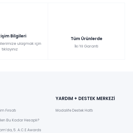
tişim Bilgileri
Tüm Ürünlerde
gilerimize ulaşmak için
İki Yıl Garanti
tıklayınız
YARDIM + DESTEK MERKEZİ
im Fırsatı
Modalife Destek Hattı
den Bu Kadar Hesaplı?
om’da, 5. A.C.E Awards