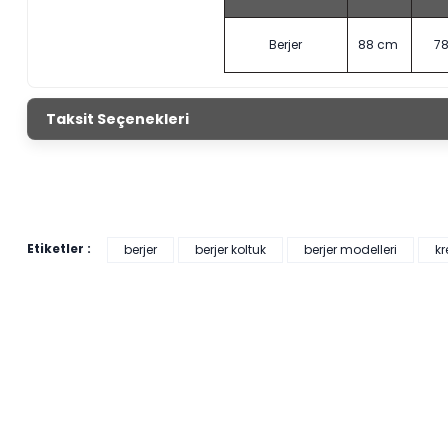
Berjer
88 cm
7
Taksit Seçenekleri
Etiketler :
berjer
berjer koltuk
berjer modelleri
kr