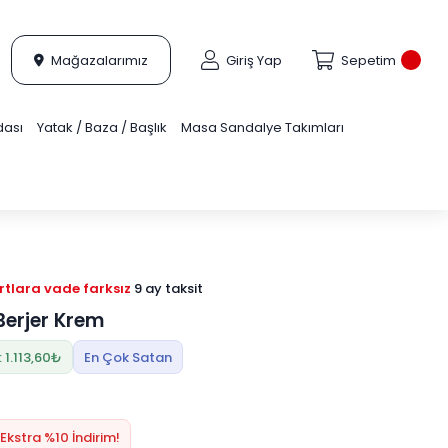
Mağazalarımız
Giriş Yap
Sepetim
dası
Yatak / Baza / Başlık
Masa Sandalye Takımları
tlara vade farksız
9 ay taksit
erjer Krem
 1.113,60₺
En Çok Satan
Ekstra %10 İndirim!