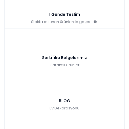
Kazancınız: 249,00₺
Hızlı Teslimat
₺2.490,00
1 Günde Teslim
Stokta bulunan ürünlerde geçerlidir.
Sertifika Belgelerimiz
Garantili Ürünler
BLOG
Ev Dekorasyonu