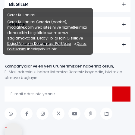
BİLGİLER
Çerez Kullanımı
Çerez Kullanımı Çerezler (cookie),
GÜNCEL
modalife.com web sitesini ve hizmetlerimizi
daha etkin bir şekilde sunmamızı
sağlamaktadır. Detaylı bilgi için
Gizlilik ve
Kişisel Verilerin Korunması Politikası
ile
Çerez
YARDIM + DESTEK MERKEZİ
Politikasını
inceleyebilirsiniz.
Kampanyalar ve en yeni ürünlerimizden haberiniz olsun,
E-Mail adresinizi haber listemize ücretsiz kaydedin, bizi takip
etmeye başlayın.
↑