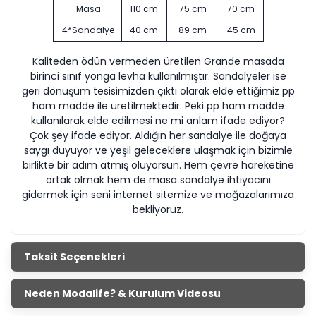
Masa
110 cm
75 cm
70 cm
4*Sandalye
40 cm
89 cm
45 cm
Kaliteden ödün vermeden üretilen Grande masada
birinci sınıf yonga levha kullanılmıştır. Sandalyeler ise
geri dönüşüm tesisimizden çıktı olarak elde ettiğimiz pp
ham madde ile üretilmektedir. Peki pp ham madde
kullanılarak elde edilmesi ne mi anlam ifade ediyor?
Çok şey ifade ediyor. Aldığın her sandalye ile doğaya
saygı duyuyor ve yeşil geleceklere ulaşmak için bizimle
birlikte bir adım atmış oluyorsun. Hem çevre hareketine
ortak olmak hem de masa sandalye ihtiyacını
gidermek için seni internet sitemize ve mağazalarımıza
bekliyoruz.
Taksit Seçenekleri
Neden Modalife? & Kurulum Videosu