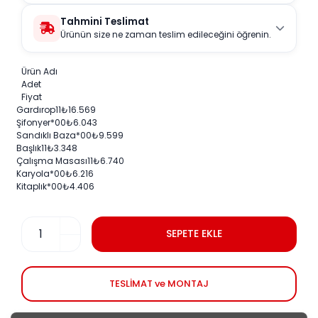
Tahmini Teslimat
Ürünün size ne zaman teslim edileceğini öğrenin.
Ürün Adı
Adet
Fiyat
Gardırop
1
1
₺
16.569
Şifonyer
*0
0
₺
6.043
Sandıklı Baza
*0
0
₺
9.599
Başlık
1
1
₺
3.348
Çalışma Masası
1
1
₺
6.740
Karyola
*0
0
₺
6.216
Kitaplık
*0
0
₺
4.406
SEPETE EKLE
TESLİMAT ve MONTAJ