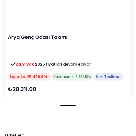
hediyedir.
Arya Genç Odası Takımı
Zam yok
2025 fiyatları devam ediyor
3 ay ertelemeli 18 ay
alışveriş kredisiyle öde
Sepette: 25.479,90₺
Kazancınız: 2.831,10₺
Hızlı Teslimat
₺28.311,00
Etiketler :