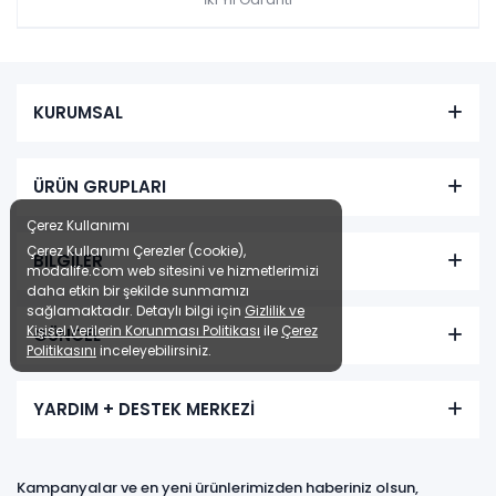
KURUMSAL
ÜRÜN GRUPLARI
Çerez Kullanımı
Çerez Kullanımı Çerezler (cookie),
BİLGİLER
modalife.com web sitesini ve hizmetlerimizi
daha etkin bir şekilde sunmamızı
sağlamaktadır. Detaylı bilgi için
Gizlilik ve
Kişisel Verilerin Korunması Politikası
ile
Çerez
GÜNCEL
Politikasını
inceleyebilirsiniz.
YARDIM + DESTEK MERKEZİ
Kampanyalar ve en yeni ürünlerimizden haberiniz olsun,