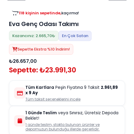
Tv
Duvar Rafı
Puf Modelleri
118 kişinin sepetinde,
kaçırma!
Genç Odası
Üniteleri/Sehpaları
36 kişinin favorisinde,
kaçırma!
Baza
Köşe Rafı
Eva Genç Odası Takımı
Orta Sehpa
Çalışma Masası
Tablo
Zigon Sehpa
Kazancınız: 2.665,70₺
En Çok Satan
Duvar Rafı
Orta Puflar
Sepette Ekstra %10 İndirim!
Kitaplık
Oturma Odası
₺26.657,00
Oyun ve Aktivite
Puf Modelleri
Sepette: ₺23.991,30
Masa Setleri
Tüm Kartlara
Peşin Fiyatına 9 Taksit
2.961,89
x 9 Ay
Tüm taksit seçeneklerini incele
1 Günde Teslim
veya Sınırsız, Ücretsiz Depoda
Beklet!
1 günde teslim, stokta bulunan ürünler ve
depomuzun bulunduğu illerde geçerlidir.