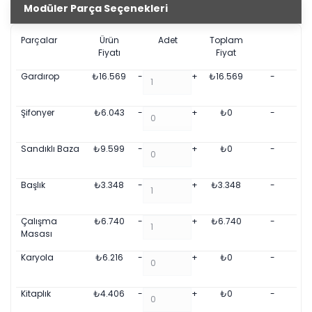
Modüler Parça Seçenekleri
Parçalar
Ürün
Adet
Toplam
Fiyatı
Fiyat
Gardırop
₺
16.569
-
+
₺
16.569
-
Şifonyer
₺
6.043
-
+
₺
0
-
Sandıklı Baza
₺
9.599
-
+
₺
0
-
Başlık
₺
3.348
-
+
₺
3.348
-
Çalışma
₺
6.740
-
+
₺
6.740
-
Masası
Karyola
₺
6.216
-
+
₺
0
-
Kitaplık
₺
4.406
-
+
₺
0
-