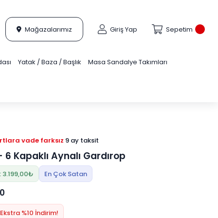
Mağazalarımız
Giriş Yap
Sepetim
dası
Yatak / Baza / Başlık
Masa Sandalye Takımları
tlara vade farksız
9 ay taksit
- 6 Kapaklı Aynalı Gardırop
: 3.199,00₺
En Çok Satan
00
Ekstra %10 İndirim!