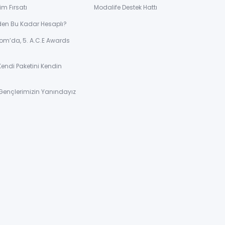
im Fırsatı
Modalife Destek Hattı
den Bu Kadar Hesaplı?
om’da, 5. A.C.E Awards
Kendi Paketini Kendin
Gençlerimizin Yanındayız