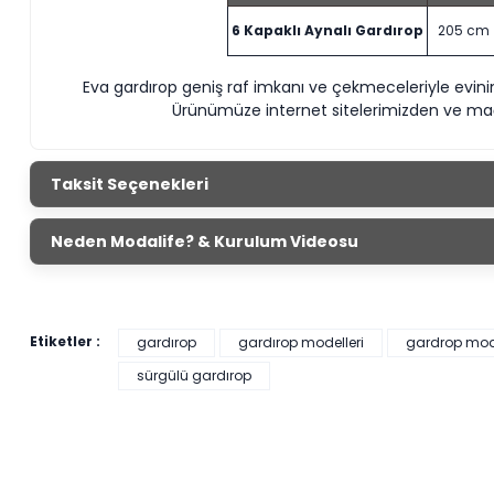
6 Kapaklı Aynalı Gardırop
205 cm
Eva gardırop geniş raf imkanı ve çekmeceleriyle evin
Ürünümüze internet sitelerimizden ve mağa
Taksit Seçenekleri
Neden Modalife? & Kurulum Videosu
Etiketler :
gardırop
gardırop modelleri
gardrop model
sürgülü gardırop