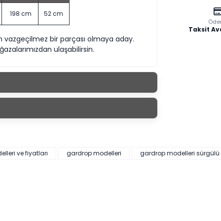
198 cm
52 cm
Öde
Taksit Av
in vazgeçilmez bir parçası olmaya aday.
zalarımızdan ulaşabilirsin.
leri ve fiyatları
gardrop modelleri
gardrop modelleri sürgülü