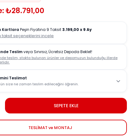
: ₺28.791,00
 Kartlara
Peşin Fiyatına 9 Taksit
3.199,00
x 9 Ay
 taksit seçeneklerini incele
ünde Teslim
veya Sınırsız, Ücretsiz Depoda Beklet!
nde teslim, stokta bulunan ürünler ve depomuzun bulunduğu illerde
rlidir.
mini Teslimat
ün size ne zaman teslim edileceğini öğrenin.
SEPETE EKLE
TESLİMAT ve MONTAJ