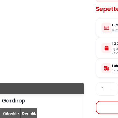
Sepette
Tüm
Tüm
1 G
1 gü
geçe
Tah
Ürün
ı Gardırop
Yükseklik
Derinlik