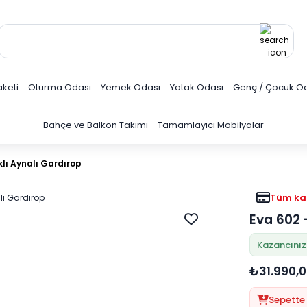
keti
Oturma Odası
Yemek Odası
Yatak Odası
Genç / Çocuk O
Bahçe ve Balkon Takımı
Tamamlayıcı Mobilyalar
klı Aynalı Gardırop
Tüm kar
Eva 602 
Kazancınız
₺31.990,
Sepette 