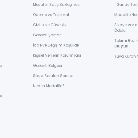
Mesafeli Satış Sözleşmesi
1 Günde Tesl
Ödeme ve Teslimat
Modalife Ne
Gizlilik ve Güvenlik
Sikayetvar.c
Ödülü
Garanti Şartları
Takımı Boz! 
İade ve Değişim Koşulları
Oluştur!
Kişisel Verilerin Korunması
Yuva Kuran 
sı
Garanti Belgesi
Sıkça Sorulan Sorular
ı
Neden Modalife?
ı