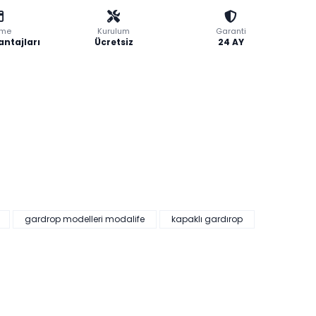
me
Kurulum
Garanti
antajları
Ücretsiz
24 AY
gardrop modelleri modalife
kapaklı gardırop