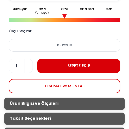
Yumuşak
Orta
Orta
Orta Sert
Sert
Yumuşak
Ölçü Seçimi:
150x200
SEPETE EKLE
TESLİMAT ve MONTAJ
Ürün Bilgisi ve Ölçüleri
Eco Bohem Yatak (150x200)
Taksit Seçenekleri
Fiyata Sadece Yatak Dahildir*