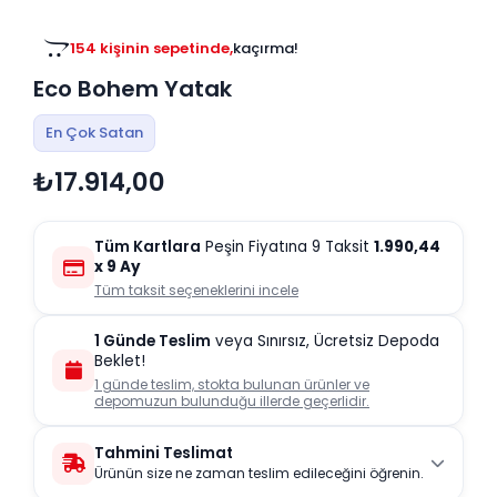
Tv
Duvar Rafı
Puf Modelleri
Genç Odası
Üniteleri/Sehpaları
154 kişinin sepetinde,
kaçırma!
Baza
Köşe Rafı
Eco Bohem Yatak
Orta Sehpa
Çalışma Masası
Tablo
Zigon Sehpa
En Çok Satan
Duvar Rafı
₺17.914,00
Orta Puflar
Kitaplık
Oturma Odası
Oyun ve Aktivite
Puf Modelleri
Tüm Kartlara
Peşin Fiyatına 9 Taksit
1.990,44
Masa Setleri
x 9 Ay
Tüm taksit seçeneklerini incele
1 Günde Teslim
veya Sınırsız, Ücretsiz Depoda
Beklet!
1 günde teslim, stokta bulunan ürünler ve
depomuzun bulunduğu illerde geçerlidir.
Tahmini Teslimat
Ürünün size ne zaman teslim edileceğini öğrenin.