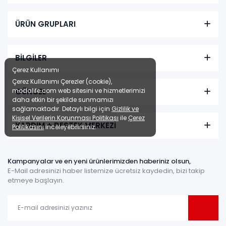
ÜRÜN GRUPLARI
BİLGİLER
Çerez Kullanımı
Çerez Kullanımı Çerezler (cookie),
GÜNCEL
modalife.com web sitesini ve hizmetlerimizi
daha etkin bir şekilde sunmamızı
sağlamaktadır. Detaylı bilgi için
Gizlilik ve
Kişisel Verilerin Korunması Politikası
ile
Çerez
YARDIM + DESTEK MERKEZİ
Politikasını
inceleyebilirsiniz.
Kampanyalar ve en yeni ürünlerimizden haberiniz olsun,
E-Mail adresinizi haber listemize ücretsiz kaydedin, bizi takip
etmeye başlayın.