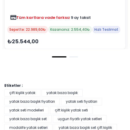
Tüm kartlara vade farksız
9 ay taksit
Sepette: 22.989,60₺
Kazancınız: 2.554,40₺
Hızlı Teslimat
₺25.544,00
Etiketler :
çift kişilik yatak
yatak baza başlık
yatak baza başlık fiyatları
yatak seti fiyatları
yatak seti modelleri
çift kişilik yatak seti
yatak baza başlık set
uygun fiyatlı yatak setleri
modalife yatak setleri
yatak baza başlık set çift kişilik