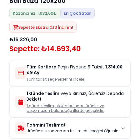
Bali Baza 120x200
Kazancınız: 1.632,60₺
En Çok Satan
Sepette Ekstra %10 İndirim!
₺16.326,00
Sepette: ₺14.693,40
Tüm Kartlara
Peşin Fiyatına 9 Taksit
1.814,00
x 9 Ay
Tüm taksit seçeneklerini incele
1 Günde Teslim
veya Sınırsız, Ücretsiz Depoda
Beklet!
1 günde teslim, stokta bulunan ürünler ve
depomuzun bulunduğu illerde geçerlidir.
Tahmini Teslimat
Ürünün size ne zaman teslim edileceğini öğrenin.