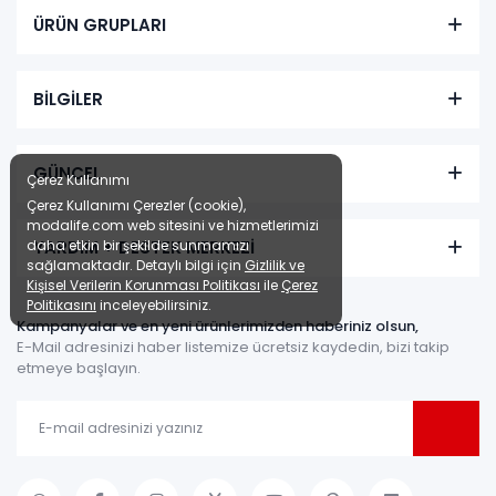
ÜRÜN GRUPLARI
BİLGİLER
GÜNCEL
Çerez Kullanımı
Çerez Kullanımı Çerezler (cookie),
modalife.com web sitesini ve hizmetlerimizi
daha etkin bir şekilde sunmamızı
YARDIM + DESTEK MERKEZİ
sağlamaktadır. Detaylı bilgi için
Gizlilik ve
Kişisel Verilerin Korunması Politikası
ile
Çerez
Politikasını
inceleyebilirsiniz.
Kampanyalar ve en yeni ürünlerimizden haberiniz olsun,
E-Mail adresinizi haber listemize ücretsiz kaydedin, bizi takip
etmeye başlayın.