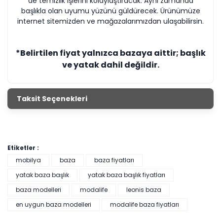
de temizlik işlerini kolaylaştıracak. Aynı zamanda
başlıkla olan uyumu yüzünü güldürecek. Ürünümüze
internet sitemizden ve mağazalarımızdan ulaşabilirsin.
*Belirtilen fiyat yalnızca bazaya aittir; başlık
ve yatak dahil değildir.
Taksit Seçenekleri
Etiketler :
mobilya
baza
baza fiyatları
yatak baza başlık
yatak baza başlık fiyatları
baza modelleri
modalife
leonis baza
en uygun baza modelleri
modalife baza fiyatları