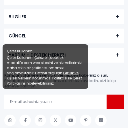
BİLGİLER
GÜNCEL
Çerez Kullanımı
YARDIM + DESTEK MERKEZİ
Çerez Kullanımı Çerezler (cookie),
modalife.com web sitesini ve hizmetlerimizi
daha etkin bir şekilde sunmamızı
sağlamaktadır. Detaylı bilgi için
Gizlilik ve
Kampanyalar ve en yeni ürünlerimizden haberiniz olsun,
Kişisel Verilerin Korunması Politikası
ile
Çerez
E-Mail adresinizi haber listemize ücretsiz kaydedin, bizi takip
Politikasını
inceleyebilirsiniz.
etmeye başlayın.