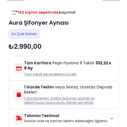
Tv
Duvar Rafı
Puf Modelleri
Genç Odası
Üniteleri/Sehpaları
192 kişinin sepetinde,
kaçırma!
Baza
Köşe Rafı
Aura Şifonyer Aynası
Orta Sehpa
Çalışma Masası
Tablo
Zigon Sehpa
En Çok Satan
Duvar Rafı
₺2.990,00
Orta Puflar
Kitaplık
Oturma Odası
Oyun ve Aktivite
Puf Modelleri
Tüm Kartlara
Peşin Fiyatına 9 Taksit
332,22
x
Masa Setleri
9 Ay
Tüm taksit seçeneklerini incele
1 Günde Teslim
veya Sınırsız, Ücretsiz Depoda
Beklet!
1 günde teslim, stokta bulunan ürünler ve
depomuzun bulunduğu illerde geçerlidir.
Tahmini Teslimat
Ürünün size ne zaman teslim edileceğini öğrenin.