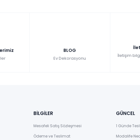
İle
lerimiz
BLOG
İletişim bil
ler
Ev Dekorasyonu
BİLGİLER
GÜNCEL
Mesafeli Satış Sözleşmesi
1 Günde Tesl
Ödeme ve Teslimat
Modalife Ne