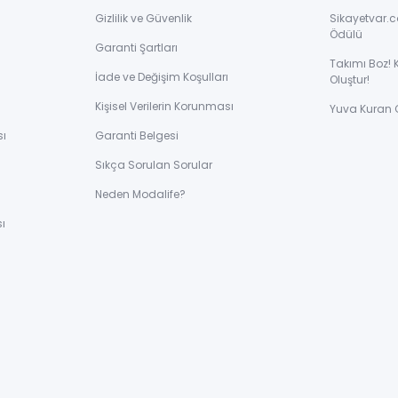
Gizlilik ve Güvenlik
Sikayetvar.c
Ödülü
Garanti Şartları
Takımı Boz! 
İade ve Değişim Koşulları
Oluştur!
Kişisel Verilerin Korunması
Yuva Kuran 
sı
Garanti Belgesi
Sıkça Sorulan Sorular
ı
Neden Modalife?
ı