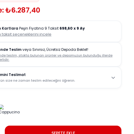
e: ₺6.287,40
 Kartlara
Peşin Fiyatına 9 Taksit
698,60
x 9 Ay
 taksit seçeneklerini incele
ünde Teslim
veya Sınırsız, Ücretsiz Depoda Beklet!
nde teslim, stokta bulunan ürünler ve depomuzun bulunduğu illerde
rlidir.
mini Teslimat
ün size ne zaman teslim edileceğini öğrenin.
SEPETE EKLE