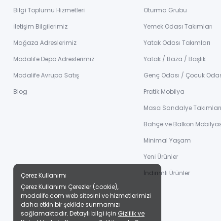
Bilgi Toplumu Hizmetleri
Oturma Grubu
İletişim Bilgilerimiz
Yemek Odası Takımları
Mağaza Adreslerimiz
Yatak Odası Takımları
Modalife Depo Adreslerimiz
Yatak / Baza / Başlık
Modalife Avrupa Satış
Genç Odası / Çocuk Oda
Blog
Pratik Mobilya
Masa Sandalye Takımlar
Bahçe ve Balkon Mobilyas
Minimal Yaşam
Yeni Ürünler
İndirimli Ürünler
Çerez Kullanımı
Çerez Kullanımı Çerezler (cookie),
modalife.com web sitesini ve hizmetlerimizi
daha etkin bir şekilde sunmamızı
sağlamaktadır. Detaylı bilgi için
Gizlilik ve