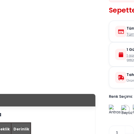
Sepett
Tüm
Tüm
1 G
1 gü
geçe
Tah
Ürün
Renk Seçimi:
a
eklik
Derinlik