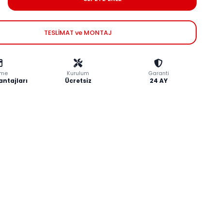
TESLİMAT ve MONTAJ
me
Kurulum
Garanti
antajları
Ücretsiz
24 AY