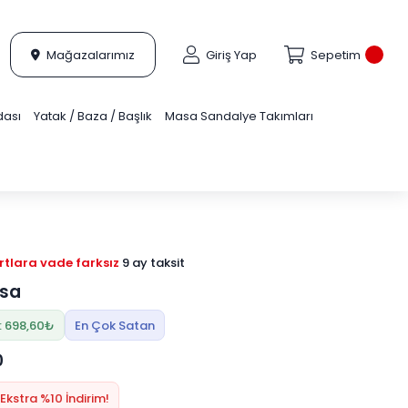
Mağazalarımız
Giriş Yap
Sepetim
dası
Yatak / Baza / Başlık
Masa Sandalye Takımları
tlara vade farksız
9 ay taksit
sa
: 698,60₺
En Çok Satan
0
Ekstra %10 İndirim!