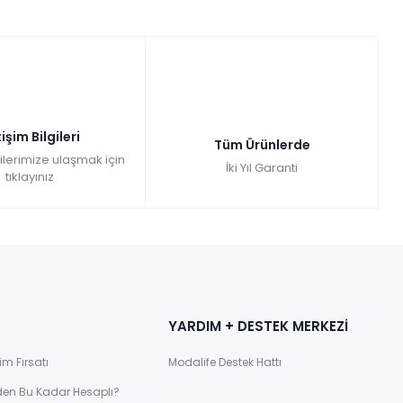
tişim Bilgileri
Tüm Ürünlerde
gilerimize ulaşmak için
İki Yıl Garanti
tıklayınız
YARDIM + DESTEK MERKEZİ
im Fırsatı
Modalife Destek Hattı
den Bu Kadar Hesaplı?