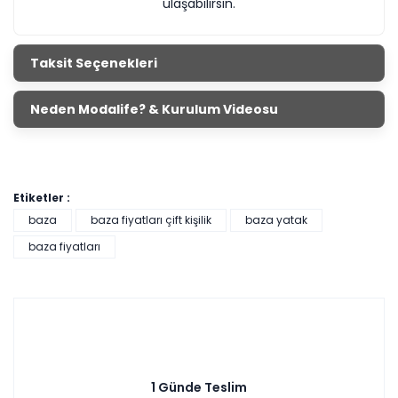
ulaşabilirsin.
Taksit Seçenekleri
Neden Modalife? & Kurulum Videosu
Etiketler :
baza
baza fiyatları çift kişilik
baza yatak
baza fiyatları
1 Günde Teslim