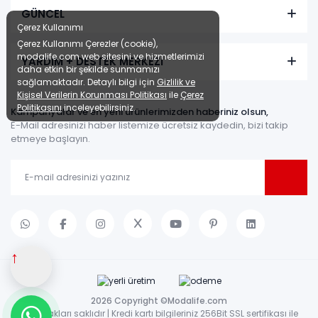
GÜNCEL
Çerez Kullanımı
Çerez Kullanımı Çerezler (cookie),
modalife.com web sitesini ve hizmetlerimizi
YARDIM + DESTEK MERKEZİ
daha etkin bir şekilde sunmamızı
sağlamaktadır. Detaylı bilgi için
Gizlilik ve
Kişisel Verilerin Korunması Politikası
ile
Çerez
Politikasını
inceleyebilirsiniz.
Kampanyalar ve en yeni ürünlerimizden haberiniz olsun,
E-Mail adresinizi haber listemize ücretsiz kaydedin, bizi takip
etmeye başlayın.
↑
2026 Copyright ©Modalife.com
Tüm hakları saklıdır | Kredi kartı bilgileriniz 256Bit SSL sertifikası ile