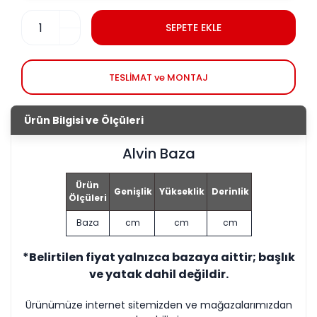
SEPETE EKLE
TESLİMAT ve MONTAJ
Ürün Bilgisi ve Ölçüleri
Alvin Baza
Ürün
Genişlik
Yükseklik
Derinlik
Ölçüleri
Baza
cm
cm
cm
*Belirtilen fiyat yalnızca bazaya aittir; başlık
ve yatak dahil değildir.
Ürünümüze internet sitemizden ve mağazalarımızdan