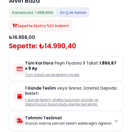
Alvin Baza
Kazancınız: 1.665,60₺
En Çok Satan
Sepette Ekstra %10 İndirim!
₺16.656,00
Sepette: ₺14.990,40
Tüm Kartlara
Peşin Fiyatına 9 Taksit
1.850,67
x 9 Ay
Tüm taksit seçeneklerini incele
1 Günde Teslim
veya Sınırsız, Ücretsiz Depoda
Beklet!
1 günde teslim, stokta bulunan ürünler ve
depomuzun bulunduğu illerde geçerlidir.
Tahmini Teslimat
Ürünün size ne zaman teslim edileceğini öğrenin.