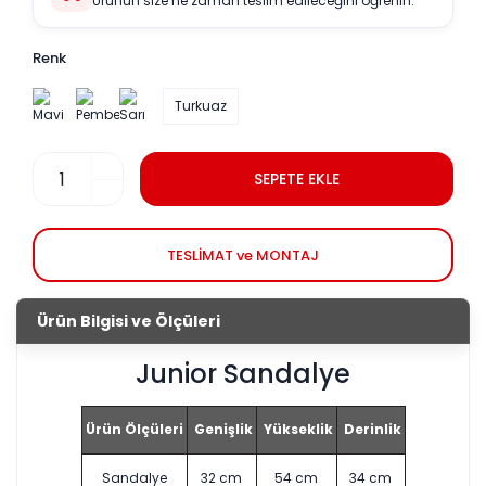
Ürünün size ne zaman teslim edileceğini öğrenin.
Renk
Turkuaz
SEPETE EKLE
TESLİMAT ve MONTAJ
Ürün Bilgisi ve Ölçüleri
Junior Sandalye
Ürün Ölçüleri
Genişlik
Yükseklik
Derinlik
Sandalye
32 cm
54 cm
34 cm