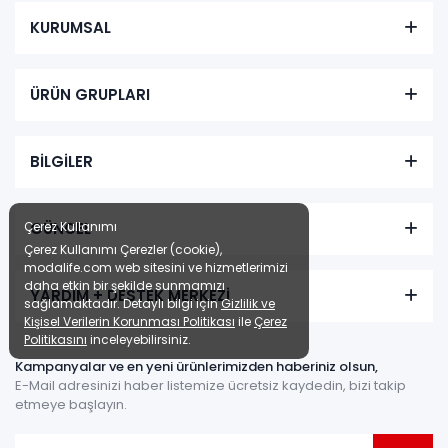
KURUMSAL
ÜRÜN GRUPLARI
BİLGİLER
GÜNCEL
Çerez Kullanımı
Çerez Kullanımı Çerezler (cookie),
modalife.com web sitesini ve hizmetlerimizi
daha etkin bir şekilde sunmamızı
YARDIM + DESTEK MERKEZİ
sağlamaktadır. Detaylı bilgi için
Gizlilik ve
Kişisel Verilerin Korunması Politikası
ile
Çerez
Politikasını
inceleyebilirsiniz.
Kampanyalar ve en yeni ürünlerimizden haberiniz olsun,
E-Mail adresinizi haber listemize ücretsiz kaydedin, bizi takip
etmeye başlayın.