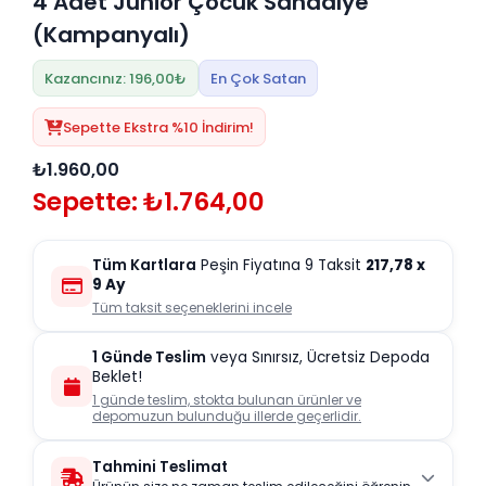
4 Adet Junior Çocuk Sandalye
(Kampanyalı)
Kazancınız: 196,00₺
En Çok Satan
Sepette Ekstra %10 İndirim!
₺1.960,00
Sepette: ₺1.764,00
Tüm Kartlara
Peşin Fiyatına 9 Taksit
217,78
x
9 Ay
Tüm taksit seçeneklerini incele
1 Günde Teslim
veya Sınırsız, Ücretsiz Depoda
Beklet!
1 günde teslim, stokta bulunan ürünler ve
depomuzun bulunduğu illerde geçerlidir.
Tahmini Teslimat