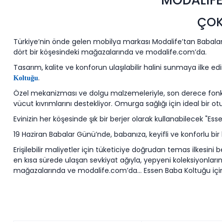
MODALIFE
ÇOK
Türkiye’nin önde gelen mobilya markası Modalife’tan Babalar 
dört bir köşesindeki mağazalarında ve modalife.com’da.
Tasarım, kalite ve konforun ulaşılabilir halini sunmaya ilke ed
.
Koltuğu
Özel mekanizması ve dolgu malzemeleriyle, son derece fonks
vücut kıvrımlarını destekliyor. Omurga sağlığı için ideal bi
Evinizin her köşesinde şık bir berjer olarak kullanabilecek "Es
19 Haziran Babalar Günü’nde, babanıza, keyifli ve konforlu bir h
Erişilebilir maliyetler için tüketiciye doğrudan temas ilkesi
en kısa sürede ulaşan sevkiyat ağıyla, yepyeni koleksiyonlarını
mağazalarında ve modalife.com’da… Essen Baba Koltuğu içi