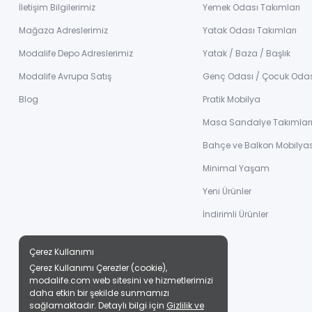
İletişim Bilgilerimiz
Yemek Odası Takımları
Mağaza Adreslerimiz
Yatak Odası Takımları
Modalife Depo Adreslerimiz
Yatak / Baza / Başlık
Modalife Avrupa Satış
Genç Odası / Çocuk Oda
Blog
Pratik Mobilya
Masa Sandalye Takımlar
Bahçe ve Balkon Mobilyas
Minimal Yaşam
Yeni Ürünler
İndirimli Ürünler
Çerez Kullanımı
Çerez Kullanımı Çerezler (cookie),
modalife.com web sitesini ve hizmetlerimizi
daha etkin bir şekilde sunmamızı
sağlamaktadır. Detaylı bilgi için
Gizlilik ve