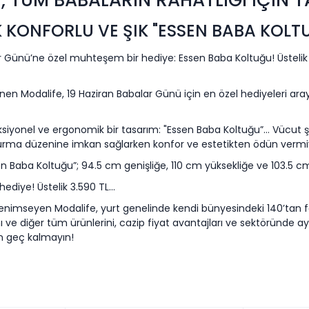
, TÜM BABALARIN RAHATLIĞI İÇİN T
 KONFORLU VE ŞIK "ESSEN BABA KOLT
Günü’ne özel muhteşem bir hediye: Essen Baba Koltuğu! Üstelik h
inen Modalife, 19 Haziran Babalar Günü için en özel hediyeleri aray
iyonel ve ergonomik bir tasarım: "Essen Baba Koltuğu”… Vücut şe
r oturma düzenine imkan sağlarken konfor ve estetikten ödün vermi
sen Baba Koltuğu”; 94.5 cm genişliğe, 110 cm yüksekliğe ve 103.5 cm
ediye! Üstelik 3.590 TL...
ni benimseyen Modalife, yurt genelinde kendi bünyesindeki 140’tan 
 ve diğer tüm ürünlerini, cazip fiyat avantajları ve sektöründe ayr
n geç kalmayın!