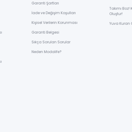
Garanti Şartları
Takımı Boz! 
İade ve Değişim Koşulları
Oluştur!
Kişisel Verilerin Korunması
Yuva Kuran 
sı
Garanti Belgesi
Sıkça Sorulan Sorular
ı
Neden Modalife?
ı