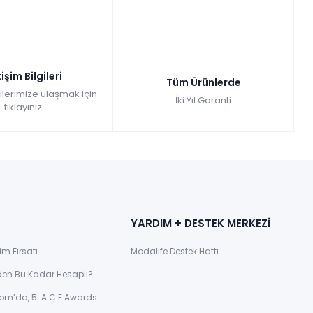
tişim Bilgileri
Tüm Ürünlerde
gilerimize ulaşmak için
İki Yıl Garanti
tıklayınız
YARDIM + DESTEK MERKEZİ
im Fırsatı
Modalife Destek Hattı
den Bu Kadar Hesaplı?
om’da, 5. A.C.E Awards