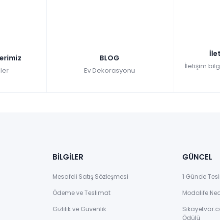
İle
lerimiz
BLOG
İletişim bil
ler
Ev Dekorasyonu
BİLGİLER
GÜNCEL
Mesafeli Satış Sözleşmesi
1 Günde Tesl
Ödeme ve Teslimat
Modalife Ne
Gizlilik ve Güvenlik
Sikayetvar.c
Ödülü