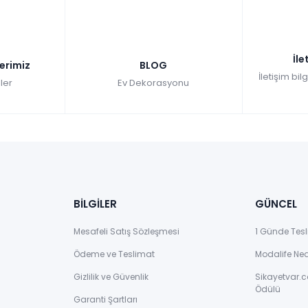
İle
lerimiz
BLOG
İletişim bil
ler
Ev Dekorasyonu
BİLGİLER
GÜNCEL
Mesafeli Satış Sözleşmesi
1 Günde Tesl
Ödeme ve Teslimat
Modalife Ne
Gizlilik ve Güvenlik
Sikayetvar.c
Ödülü
Garanti Şartları