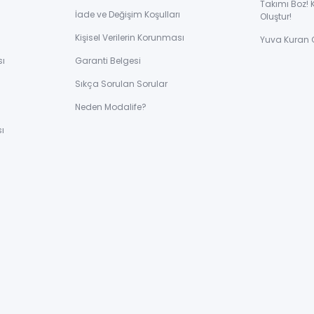
Takımı Boz! 
İade ve Değişim Koşulları
Oluştur!
Kişisel Verilerin Korunması
Yuva Kuran 
sı
Garanti Belgesi
Sıkça Sorulan Sorular
ı
Neden Modalife?
ı