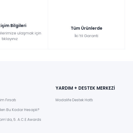
tişim Bilgileri
Tüm Ürünlerde
gilerimize ulaşmak için
İki Yıl Garanti
tıklayınız
YARDIM + DESTEK MERKEZİ
im Fırsatı
Modalife Destek Hattı
den Bu Kadar Hesaplı?
om’da, 5. A.C.E Awards