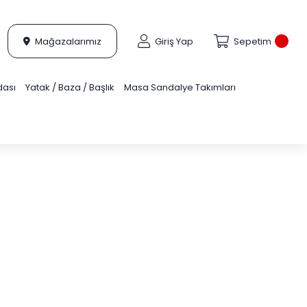
Mağazalarımız
Giriş Yap
Sepetim
dası
Yatak / Baza / Başlık
Masa Sandalye Takımları