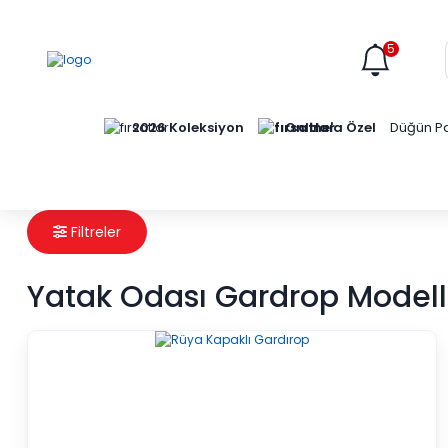
5
Online'a Özel
2026 Koleksiyon
Düğün Pa
Filtreler
Yatak Odası Gardrop Modeller