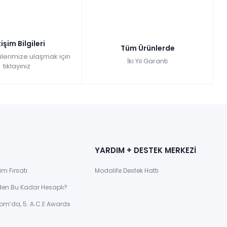
tişim Bilgileri
Tüm Ürünlerde
gilerimize ulaşmak için
İki Yıl Garanti
tıklayınız
YARDIM + DESTEK MERKEZİ
im Fırsatı
Modalife Destek Hattı
den Bu Kadar Hesaplı?
om’da, 5. A.C.E Awards