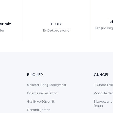
İle
lerimiz
BLOG
İletişim bil
ler
Ev Dekorasyonu
BİLGİLER
GÜNCEL
Mesafeli Satış Sözleşmesi
1 Günde Tesl
Ödeme ve Teslimat
Modalife Ne
Gizlilik ve Güvenlik
Sikayetvar.c
Ödülü
Garanti Şartları