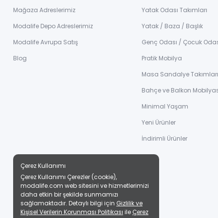
Mağaza Adreslerimiz
Yatak Odası Takımları
Modalife Depo Adreslerimiz
Yatak / Baza / Başlık
Modalife Avrupa Satış
Genç Odası / Çocuk Oda
Blog
Pratik Mobilya
Masa Sandalye Takımlar
Bahçe ve Balkon Mobilyas
Minimal Yaşam
Yeni Ürünler
İndirimli Ürünler
Çerez Kullanımı
Çerez Kullanımı Çerezler (cookie),
modalife.com web sitesini ve hizmetlerimizi
daha etkin bir şekilde sunmamızı
sağlamaktadır. Detaylı bilgi için
Gizlilik ve
Kişisel Verilerin Korunması Politikası
ile
Çerez