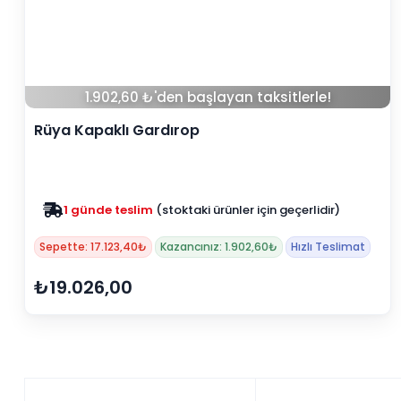
1.902,60 ₺'den başlayan taksitlerle!
Rüya Kapaklı Gardırop
1 günde teslim
(stoktaki ürünler için geçerlidir)
Zam yok
2025 fiyatları devam ediyor
Sepette: 17.123,40₺
Kazancınız: 1.902,60₺
Hızlı Teslimat
₺19.026,00