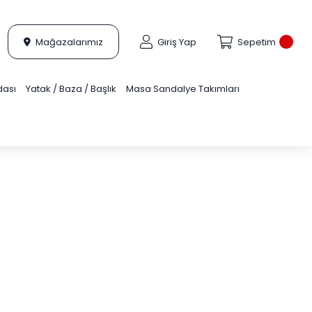
Mağazalarımız
Giriş Yap
Sepetim
dası
Yatak / Baza / Başlık
Masa Sandalye Takımları