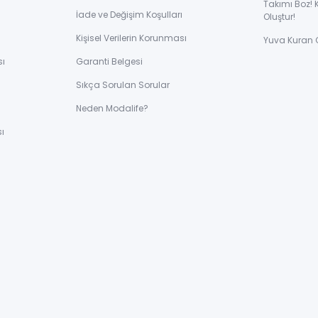
Takımı Boz! 
İade ve Değişim Koşulları
Oluştur!
Kişisel Verilerin Korunması
Yuva Kuran 
sı
Garanti Belgesi
Sıkça Sorulan Sorular
ı
Neden Modalife?
ı