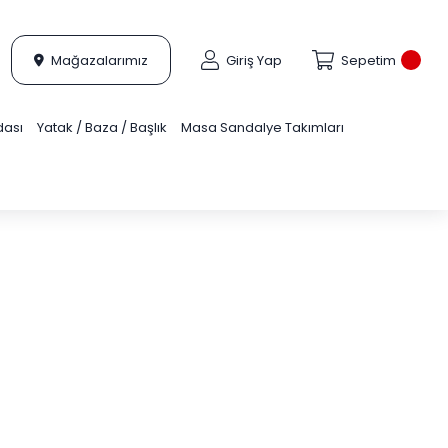
Mağazalarımız
Giriş Yap
Sepetim
dası
Yatak / Baza / Başlık
Masa Sandalye Takımları