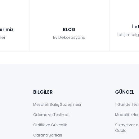
İle
lerimiz
BLOG
İletişim bil
ler
Ev Dekorasyonu
BİLGİLER
GÜNCEL
Mesafeli Satış Sözleşmesi
1 Günde Tesl
Ödeme ve Teslimat
Modalife Ne
Gizlilik ve Güvenlik
Sikayetvar.c
Ödülü
Garanti Şartları