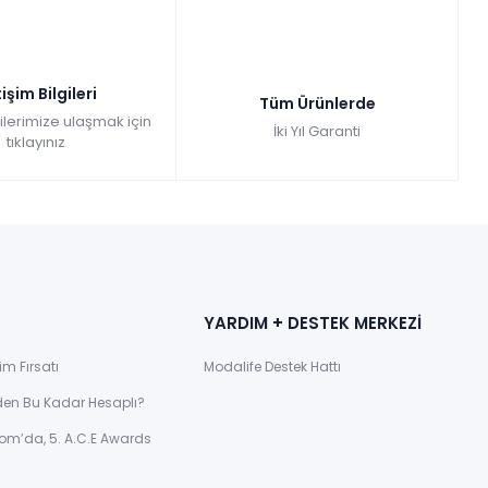
tişim Bilgileri
Tüm Ürünlerde
gilerimize ulaşmak için
İki Yıl Garanti
tıklayınız
YARDIM + DESTEK MERKEZİ
im Fırsatı
Modalife Destek Hattı
den Bu Kadar Hesaplı?
om’da, 5. A.C.E Awards