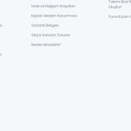
Takımı Boz! 
İade ve Değişim Koşulları
Oluştur!
Kişisel Verilerin Korunması
Yuva Kuran 
sı
Garanti Belgesi
Sıkça Sorulan Sorular
ı
Neden Modalife?
ı