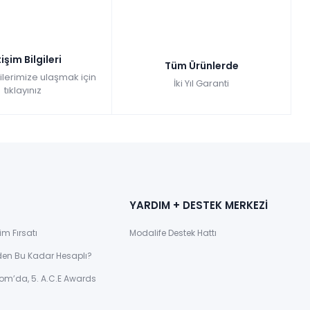
tişim Bilgileri
Tüm Ürünlerde
gilerimize ulaşmak için
İki Yıl Garanti
tıklayınız
YARDIM + DESTEK MERKEZİ
im Fırsatı
Modalife Destek Hattı
den Bu Kadar Hesaplı?
om’da, 5. A.C.E Awards