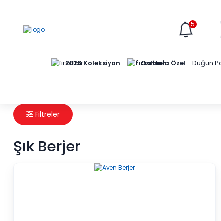
5
Online'a Özel
2026 Koleksiyon
Düğün Pa
Filtreler
Şık Berjer