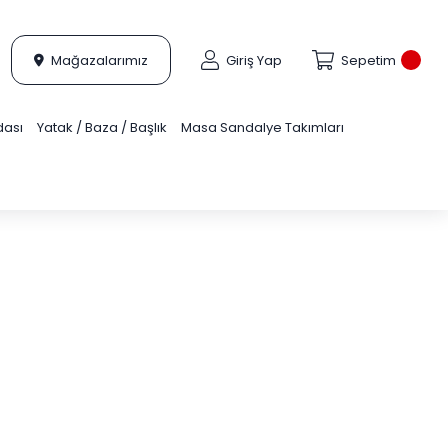
Mağazalarımız
Giriş Yap
Sepetim
dası
Yatak / Baza / Başlık
Masa Sandalye Takımları