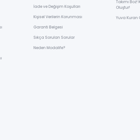
Takımı Boz! 
İade ve Değişim Koşulları
Oluştur!
Kişisel Verilerin Korunması
Yuva Kuran 
sı
Garanti Belgesi
Sıkça Sorulan Sorular
ı
Neden Modalife?
ı