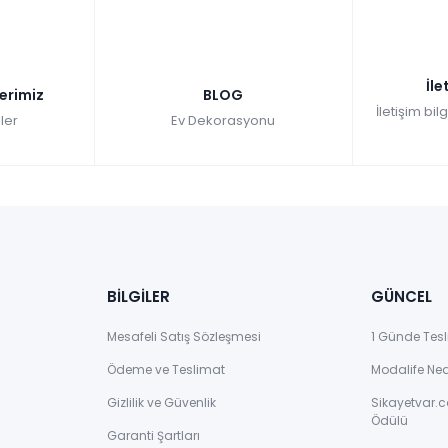
İle
lerimiz
BLOG
İletişim bil
ler
Ev Dekorasyonu
BİLGİLER
GÜNCEL
Mesafeli Satış Sözleşmesi
1 Günde Tesl
Ödeme ve Teslimat
Modalife Ne
Gizlilik ve Güvenlik
Sikayetvar.c
Ödülü
Garanti Şartları