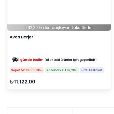
1.112,20 ₺'den başlayan taksitlerle!
Aven Berjer
1 günde teslim
(stoktaki ürünler için geçerlidir)
Sepette: 10.009,80₺
Kazancınız: 1.112,20₺
Hızlı Teslimat
₺11.122,00