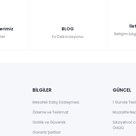
İle
lerimiz
BLOG
İletişim bil
ler
Ev Dekorasyonu
BİLGİLER
GÜNCEL
Mesafeli Satış Sözleşmesi
1 Günde Tesl
Ödeme ve Teslimat
Modalife Ne
Gizlilik ve Güvenlik
Sikayetvar.c
Ödülü
Garanti Şartları