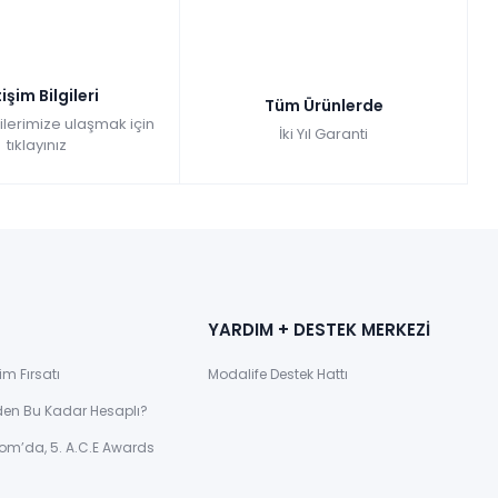
tişim Bilgileri
Tüm Ürünlerde
gilerimize ulaşmak için
İki Yıl Garanti
tıklayınız
YARDIM + DESTEK MERKEZİ
im Fırsatı
Modalife Destek Hattı
den Bu Kadar Hesaplı?
om’da, 5. A.C.E Awards