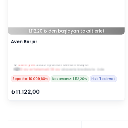
1.112,20 ₺'den başlayan taksitlerle!
Aven Berjer
3 ay ertelemeli 18 ay
alışveriş kredisiyle öde
Sepette: 10.009,80₺
Kazancınız: 1.112,20₺
Hızlı Teslimat
₺11.122,00