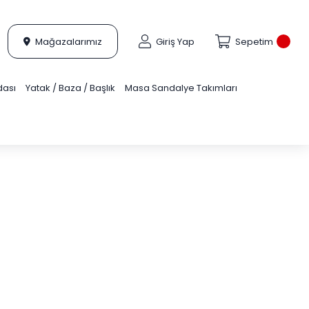
Mağazalarımız
Giriş Yap
Sepetim
dası
Yatak / Baza / Başlık
Masa Sandalye Takımları