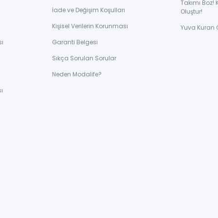
Takımı Boz! 
İade ve Değişim Koşulları
Oluştur!
Kişisel Verilerin Korunması
Yuva Kuran 
sı
Garanti Belgesi
Sıkça Sorulan Sorular
ı
Neden Modalife?
ı